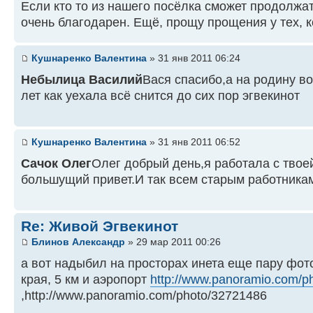
Если кто то из нашего посёлка сможет продолжа
очень благодарен. Ещё, прощу прощения у тех, к
Кушнаренко Валентина
» 31 янв 2011 06:24
Небылица Василий
Вася спасибо,а на родину в
лет как уехала всё снится до сих пор эгвекинот
Кушнаренко Валентина
» 31 янв 2011 06:52
Сачок Олег
Олег добрый день,я работала с твое
большущий привет.И так всем старым работникам 
Re: Живой Эгвекинот
Блинов Александр
» 29 мар 2011 00:26
а вот надыбил на просторах инета еще пару фот
края, 5 км и аэропорт
http://www.panoramio.com/p
,http://www.panoramio.com/photo/32721486