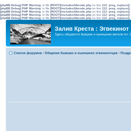
[phpBB Debug] PHP Warning
: in file
[ROOT]/includes/bbcode.php
on line
112
:
preg_replace():
[phpBB Debug] PHP Warning
: in file
[ROOT]/includes/bbcode.php
on line
112
:
preg_replace():
[phpBB Debug] PHP Warning
: in file
[ROOT]/includes/bbcode.php
on line
112
:
preg_replace():
[phpBB Debug] PHP Warning
: in file
[ROOT]/includes/bbcode.php
on line
112
:
preg_replace():
[phpBB Debug] PHP Warning
: in file
[ROOT]/includes/bbcode.php
on line
112
:
preg_replace():
Залив Креста : Эгвекинот
Здесь общаются бывшие и нынешние жители пгт Э
Список форумов
‹
Общение бывших и нынешних эгвекинотцев
‹
Поздр