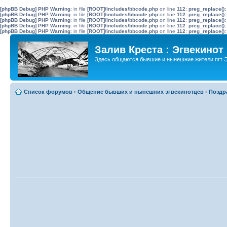
[phpBB Debug] PHP Warning
: in file
[ROOT]/includes/bbcode.php
on line
112
:
preg_replace():
[phpBB Debug] PHP Warning
: in file
[ROOT]/includes/bbcode.php
on line
112
:
preg_replace():
[phpBB Debug] PHP Warning
: in file
[ROOT]/includes/bbcode.php
on line
112
:
preg_replace():
[phpBB Debug] PHP Warning
: in file
[ROOT]/includes/bbcode.php
on line
112
:
preg_replace():
[phpBB Debug] PHP Warning
: in file
[ROOT]/includes/bbcode.php
on line
112
:
preg_replace():
Залив Креста : Эгвекинот
Здесь общаются бывшие и нынешние жители пгт Э
Список форумов
‹
Общение бывших и нынешних эгвекинотцев
‹
Поздр