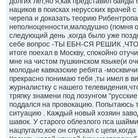
долгих лет,но я,как представил банды
нациков в поисках нерусских врачей с
черепа и доказать теорию Рибентропа
неполноценности,малодушно (помня о 
следующий день ,когда было уже позд
себе вопрос -ТЫ ЕБН-СЯ РЕШИК ,ЧТ
итоге поехал в Москву, спокойно отучи
мне на чистом пушкинском языке(и оч
молодые кавказские ребята -москвичи
прекрасно понимаю тебя ,ты имел в в
журналистку с нашего телевидения,ч
тряпку знамени под лозунгом "русские
поддался на провокацию. Попытаюсь 
ситуацию . Каждый новый хозяин зав
шавок. У старого облезлого пса шайм
нацпугало,кое он спускал с цепи,когда