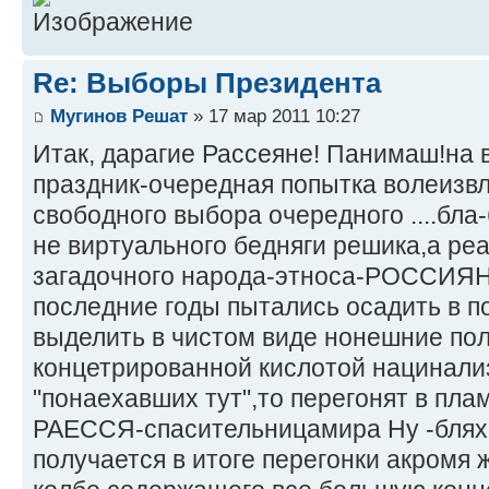
Re: Выборы Президента
Мугинов Решат
» 17 мар 2011 10:27
Итак, дарагие Рассеяне! Панимаш!на
праздник-очередная попытка волеизвл
свободного выбора очередного ....бла-
не виртуального бедняги решика,а ре
загадочного народа-этноса-РОССИЯНЕ
последние годы пытались осадить в п
выделить в чистом виде нонешние пол
концетрированной кислотой нацинали
"понаехавших тут",то перегонят в пла
РАЕССЯ-спасительницамира Ну -бляха
получается в итоге перегонки акромя 