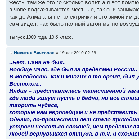
жесть, там же ого го сколько вольт, а я вот помп
в чопе подсажываются местные, так они занимают
как до Алма аты нет электрички и это зимой им д
сам видел, нас было полный вагон мы по возму
выпуск 1989 года, 10 б класс.
Никитин Вячеслав
» 19 дек 2010 02:29
..Нет, Саня не был..
Вообще мало, где был за пределами России..
В молодости, как и многих в то время, был 
Востоком..
Индия – представлялась таинственной загад
где люди живут пусть и бедно, но все спло
творить чудеса,
которые нам европейцам и не представить 
Однако, по-прошествии лет стало приходит
устроен несколько сложней, чем представля
Людей вернувшихся оттуда, в т.ч. и сходи