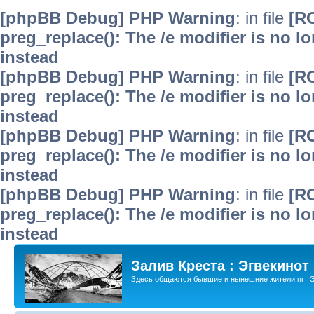
[phpBB Debug] PHP Warning
: in file
[R
preg_replace(): The /e modifier is no 
instead
[phpBB Debug] PHP Warning
: in file
[R
preg_replace(): The /e modifier is no 
instead
[phpBB Debug] PHP Warning
: in file
[R
preg_replace(): The /e modifier is no 
instead
[phpBB Debug] PHP Warning
: in file
[R
preg_replace(): The /e modifier is no 
instead
Залив Креста : Эгвекинот
Здесь общаются бывшие и нынешние жители пгт Э