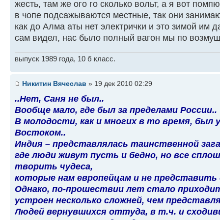
жесть, там же ого го сколько вольт, а я вот помп
в чопе подсажываются местные, так они занимают
как до Алма аты нет электрички и это зимой им д
сам видел, нас было полный вагон мы по возму
выпуск 1989 года, 10 б класс.
Никитин Вячеслав
» 19 дек 2010 02:29
..Нет, Саня не был..
Вообще мало, где был за пределами России..
В молодости, как и многих в то время, был 
Востоком..
Индия – представлялась таинственной загад
где люди живут пусть и бедно, но все спло
творить чудеса,
которые нам европейцам и не представить 
Однако, по-прошествии лет стало приходит
устроен несколько сложней, чем представля
Людей вернувшихся оттуда, в т.ч. и сходи