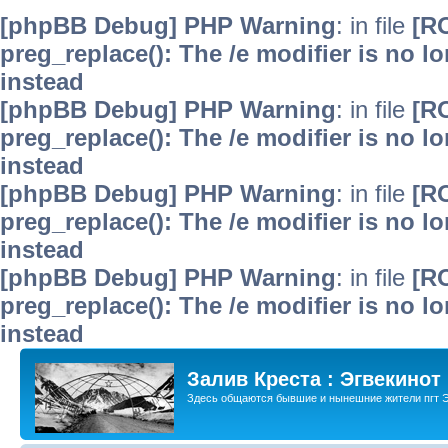
[phpBB Debug] PHP Warning
: in file
[R
preg_replace(): The /e modifier is no 
instead
[phpBB Debug] PHP Warning
: in file
[R
preg_replace(): The /e modifier is no 
instead
[phpBB Debug] PHP Warning
: in file
[R
preg_replace(): The /e modifier is no 
instead
[phpBB Debug] PHP Warning
: in file
[R
preg_replace(): The /e modifier is no 
instead
Залив Креста : Эгвекинот
Здесь общаются бывшие и нынешние жители пгт Э