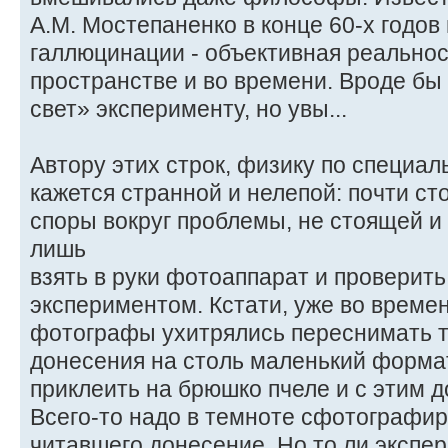
A.M. Мостепаненко в конце 60-х годов 
галлюцинации - объективная реально
пространстве и во времени. Вроде б
свет» эксперименту, но увы...
Автору этих строк, физику по специал
кажется странной и нелепой: почти ст
споры вокруг проблемы, не стоящей и
лишь
взять в руки фотоаппарат и проверит
экспериментом. Кстати, уже во време
фотографы ухитрялись переснимать те
донесения на столь маленький формат
приклеить на брюшко пчеле и с этим 
Всего-то надо в темноте сфотографир
читавшего донесение. Но то ли экспе