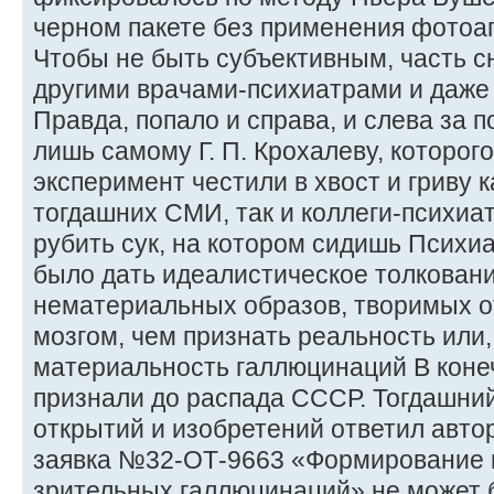
черном пакете без применения фотоап
Чтобы не быть субъективным, часть 
другими врачами-психиатрами и даже
Правда, попало и справа, и слева за
лишь самому Г. П. Крохалеву, которог
эксперимент честили в хвост и гриву 
тогдашних СМИ, так и коллеги-психиа
рубить сук, на котором сидишь Психи
было дать идеалистическое толкован
нематериальных образов, творимых 
мозгом, чем признать реальность или,
материальность галлюцинаций В конеч
признали до распада СССР. Тогдашни
открытий и изобретений ответил авто
заявка №32-ОТ-9663 «Формирование 
зрительных галлюцинаций» не может 