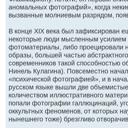
аномальных фотографий», когда некие
вызванные молниевым разрядом, появ
В конце XIX века был зафиксирован е
некоторые люди мысленным усилием 
фотоматериалы, либо проецировали н
образы, большей частью абстрактного
современников такой способностью об
Нинель Кулагина). Повсеместно нача
«психической фотографией», и в нача
русском языке вышли две объемистые
количеством иллюстративного материа
попали фотографии галлюцинаций, уг
оккультных феноменов, от которых нау
нынешнего тоже) брезгливо отворачив