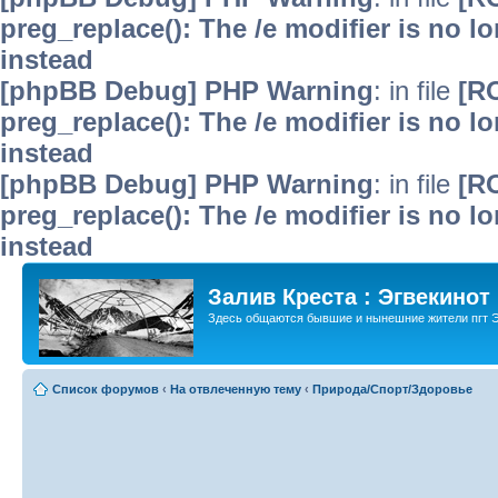
preg_replace(): The /e modifier is no 
instead
[phpBB Debug] PHP Warning
: in file
[R
preg_replace(): The /e modifier is no 
instead
[phpBB Debug] PHP Warning
: in file
[R
preg_replace(): The /e modifier is no 
instead
Залив Креста : Эгвекинот
Здесь общаются бывшие и нынешние жители пгт Э
Список форумов
‹
На отвлеченную тему
‹
Природа/Спорт/Здоровье