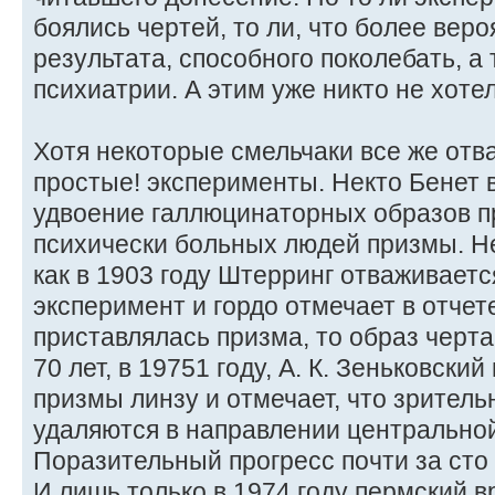
боялись чертей, то ли, что более веро
результата, способного поколебать, а
психиатрии. А этим уже никто не хотел
Хотя некоторые смельчаки все же отв
простые! эксперименты. Некто Бенет 
удвоение галлюцинаторных образов пр
психически больных людей призмы. Не
как в 1903 году Штерринг отваживаетс
эксперимент и гордо отмечает в отчете
приставлялась призма, то образ черт
70 лет, в 19751 году, А. К. Зеньковски
призмы линзу и отмечает, что зрител
удаляются в направлении центральной
Поразительный прогресс почти за сто
И лишь только в 1974 году пермский вр