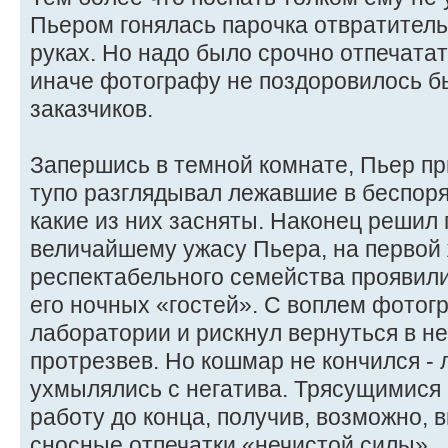
Пьером гонялась парочка отвратитель
руках. Но надо было срочно отпечатат
иначе фотографу не поздоровилось б
заказчиков.
Запершись в темной комнате, Пьер пр
тупо разглядывал лежавшие в беспоря
какие из них засняты. Наконец решил 
величайшему ужасу Пьера, на первой 
pecпектабельного семейства проявил
его ночных «гостей». С воплем фотог
лаборатории и рискнул вернуться в н
протрезвев. Но кошмар не кончился - 
ухмылялись с негатива. Трясущимися
работу до конца, получив, возможно, 
сносные отпечатки «нечистой силы».