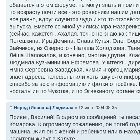
общается в этом форуме, не могут знать и помнит
по возрасту почти все - это ровесники нашим де
все равно, вдруг случится чудо и кто-то отзовётс
выпуска. Вместе со мной учились: Ира Назаренк
(сейчас, кажется , Ахалая, точно не знаю,как пи
Потешкина, Ира Дёмина, Слава Кутья, Олег Бор
Зайчиков, из Озёрного - Наташа Холодкова, Тан
Лёша Шаповалов, и конечно, многие другие. Кла
Людмила Кузьминична Ефремова. Учителя - дире
Нмна Сергеевна Завадская, химия -Горгоц Мария
знает адреса, телефоны или хоть какую-то инфо
спасибо за всю информацию и фотки о посёлке. 
ностальгия по Чукотке, и по Эгвекиноту, останет
Неред (Иванова) Людмила
» 12 июн 2004 08:35
Привет, Василий! В одном из сообщений ты писа
Комарова. К огромному сожалению, он погиб года
машина. Жил он с женой и ребенком или в Находк
родители живут в Калуге.