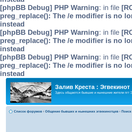
[phpBB Debug] PHP Warning
: in file
[R
preg_replace(): The /e modifier is no 
instead
[phpBB Debug] PHP Warning
: in file
[R
preg_replace(): The /e modifier is no 
instead
[phpBB Debug] PHP Warning
: in file
[R
preg_replace(): The /e modifier is no 
instead
Залив Креста : Эгвекинот
Здесь общаются бывшие и нынешние жители пгт Э
Список форумов
‹
Общение бывших и нынешних эгвекинотцев
‹
Поиск