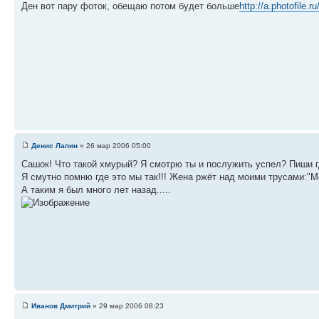
Ден вот пару фоток, обещаю потом будет больше
http://a.photofile.
Денис Лапин
» 26 мар 2006 05:00
Сашок! Что такой хмурый? Я смотрю ты и послужить успел? Пиши г
Я смутно помню где это мы так!!! Жена ржёт над моими трусами:"Мо
А таким я был много лет назад.....
Иванов Дмитрий
» 29 мар 2006 08:23