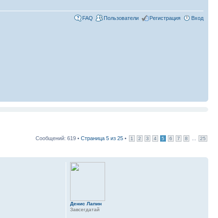
FAQ
Пользователи
Регистрация
Вход
Сообщений: 619 •
Страница
5
из
25
•
...
1
2
3
4
5
6
7
8
25
Денис Лапин
Завсегдатай