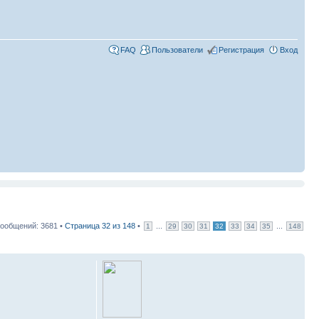
FAQ
Пользователи
Регистрация
Вход
ообщений: 3681 •
Страница
32
из
148
•
...
...
1
29
30
31
32
33
34
35
148