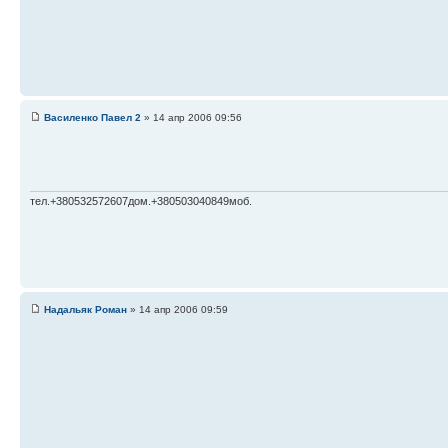
Василенко Павел 2
» 14 апр 2006 09:56
тел.+380532572607дом.+380503040849моб.
Надальяк Роман
» 14 апр 2006 09:59