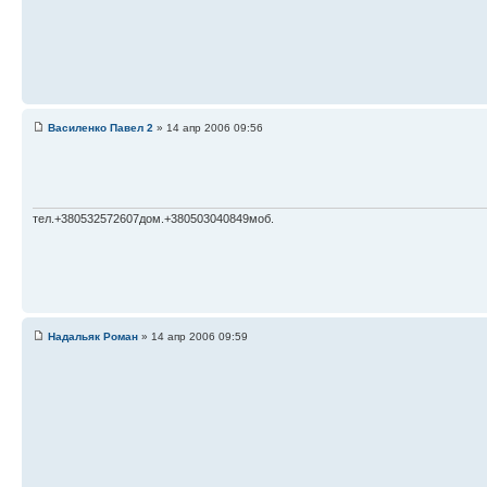
Василенко Павел 2
» 14 апр 2006 09:56
тел.+380532572607дом.+380503040849моб.
Надальяк Роман
» 14 апр 2006 09:59