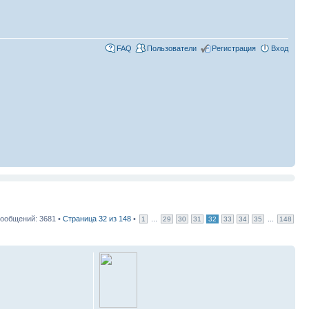
FAQ
Пользователи
Регистрация
Вход
ообщений: 3681 •
Страница
32
из
148
•
...
...
1
29
30
31
32
33
34
35
148