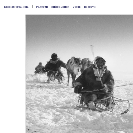
главная страница
|
галерея
информация
устав
новости