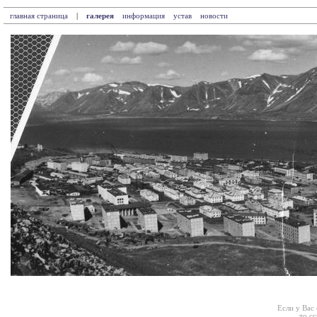
главная страница
|
галерея
информация
устав
новости
Если у Вас
то с