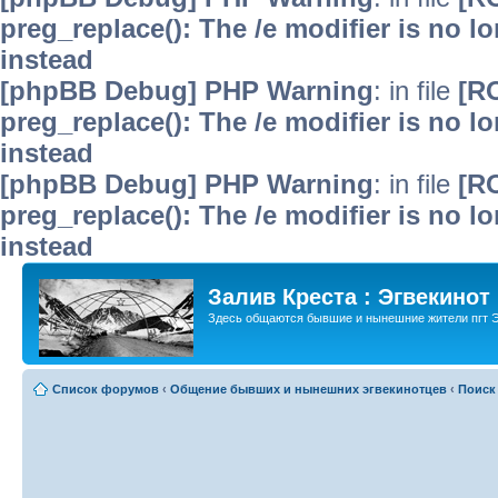
preg_replace(): The /e modifier is no 
instead
[phpBB Debug] PHP Warning
: in file
[R
preg_replace(): The /e modifier is no 
instead
[phpBB Debug] PHP Warning
: in file
[R
preg_replace(): The /e modifier is no 
instead
Залив Креста : Эгвекинот
Здесь общаются бывшие и нынешние жители пгт Э
Список форумов
‹
Общение бывших и нынешних эгвекинотцев
‹
Поиск