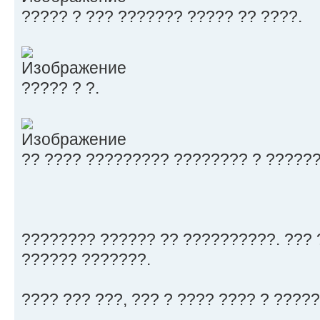
????? ? ??? ??????? ????? ?? ????.
????? ? ?.
?? ???? ????????? ???????? ? ??????
???????? ?????? ?? ??????????. ???
?????? ???????.
???? ??? ???, ??? ? ???? ???? ? ?????