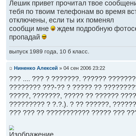
Лешик привет прочитал твое сообщен
тебя по твоим телефонам во время вс
отключены, если ты их поменял
сообщи мне
ждем подробную фотосе
пропадай
выпуск 1989 года, 10 б класс.
Ниненко Алексей
» 04 сен 2006 23:22
??? .... ??? ? ???????. ?????? ??????
???????? ???-?? ? ????? ?? ????????
?????, ???????, ????? ?? ?????? ???
????????? ? ?.?.). ? ?? ??????, ?????
??? ??? ?? ??????????? ????? ??? ??