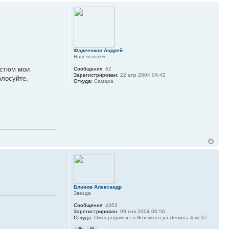
Фадеенков Андрей
Наш человек
остюм мои
Сообщения:
62
Зарегистрирован:
22 апр 2004 04:42
олосуйте,
Откуда:
Самара
Блинов Александр
Звезда
Сообщения:
4353
Зарегистрирован:
09 янв 2004 00:56
Откуда:
Омск,родом из п.Эгвекинот,ул.Ленина 4,кв 37