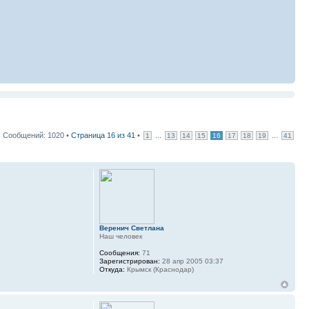
Сообщений: 1020 •
Страница
16
из
41
•
...
...
1
13
14
15
16
17
18
19
41
Веренич Светлана
Наш человек
Сообщения:
71
Зарегистрирован:
28 апр 2005 03:37
Откуда:
Крымск (Краснодар)