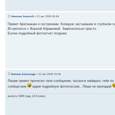
Ниненко Алексей
» 22 авг 2006 00:46
Привет братишкам и сестренкам. Копирую застывание в глубоком 
Встретился с Жанной Абрамовой. Замечательно просто.
Более подробный фотоотчет позднее.
Блинов Александр
» 23 авг 2006 22:48
Лешик привет прочитал твое сообщение, пытался набирать тебя по
сообщи мне
ждем подробную фотосессию...Пиши не пропадай
выпуск 1989 года, 10 б класс.