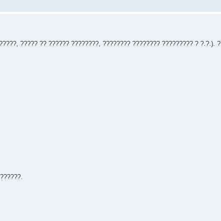
?????, ????? ?? ?????? ????????, ???????? ???????? ????????? ? ?.?.). ?
???????.