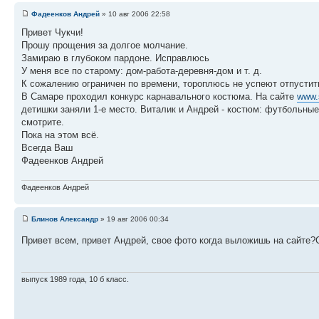
Фадеенков Андрей
» 10 авг 2006 22:58
Привет Чукчи!
Прошу прощения за долгое молчание.
Замираю в глубоком пардоне. Исправлюсь
У меня все по старому: дом-работа-деревня-дом и т. д.
К сожалению ограничен по времени, тороплюсь не успеют отпустить
В Самаре проходил конкурс карнавального костюма. На сайте
www.
детишки заняли 1-е место. Виталик и Андрей - костюм: футбольные 
смотрите.
Пока на этом всё.
Всегда Ваш
Фадеенков Андрей
Фадеенков Андрей
Блинов Александр
» 19 авг 2006 00:34
Привет всем, привет Андрей, свое фото когда выложишь на сайте?С
выпуск 1989 года, 10 б класс.