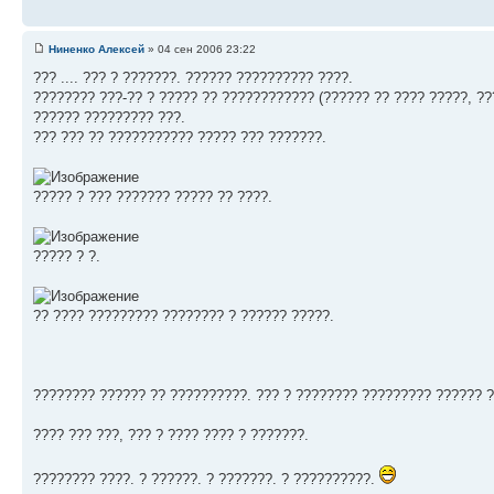
Ниненко Алексей
» 04 сен 2006 23:22
??? .... ??? ? ???????. ?????? ?????????? ????.
???????? ???-?? ? ????? ?? ???????????? (?????? ?? ???? ?????, ??
?????? ????????? ???.
??? ??? ?? ??????????? ????? ??? ???????.
????? ? ??? ??????? ????? ?? ????.
????? ? ?.
?? ???? ????????? ???????? ? ?????? ?????.
???????? ?????? ?? ??????????. ??? ? ???????? ????????? ?????? 
???? ??? ???, ??? ? ???? ???? ? ???????.
???????? ????. ? ??????. ? ???????. ? ??????????.