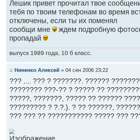
Лешик привет прочитал твое сообщен
тебя по твоим телефонам во время вс
отключены, если ты их поменял
сообщи мне
ждем подробную фотосе
пропадай
выпуск 1989 года, 10 б класс.
Ниненко Алексей
» 04 сен 2006 23:22
??? .... ??? ? ???????. ?????? ??????
???????? ???-?? ? ????? ?? ????????
?????, ???????, ????? ?? ?????? ???
????????? ? ?.?.). ? ?? ??????, ?????
??? ??? ?? ??????????? ????? ??? ??