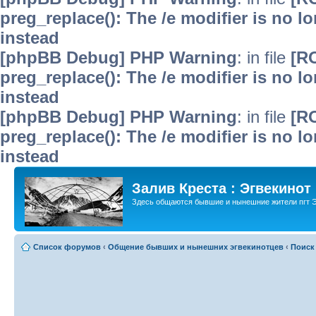
preg_replace(): The /e modifier is no 
instead
[phpBB Debug] PHP Warning
: in file
[R
preg_replace(): The /e modifier is no 
instead
[phpBB Debug] PHP Warning
: in file
[R
preg_replace(): The /e modifier is no 
instead
Залив Креста : Эгвекинот
Здесь общаются бывшие и нынешние жители пгт Э
Список форумов
‹
Общение бывших и нынешних эгвекинотцев
‹
Поиск