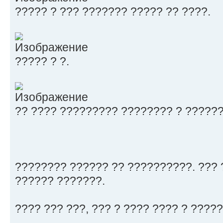
????? ? ??? ??????? ????? ?? ????.
????? ? ?.
?? ???? ????????? ???????? ? ??????
???????? ?????? ?? ??????????. ???
?????? ???????.
???? ??? ???, ??? ? ???? ???? ? ?????