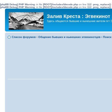
[phpBB Debug] PHP Warning
: in file
[ROOT]/includes/bbcode.php
on line
112
:
preg_replace():
[phpBB Debug] PHP Warning
: in file
[ROOT]/includes/bbcode.php
on line
112
:
preg_replace():
Залив Креста : Эгвекинот
Здесь общаются бывшие и нынешние жители пгт Э
Список форумов
‹
Общение бывших и нынешних эгвекинотцев
‹
Поиск