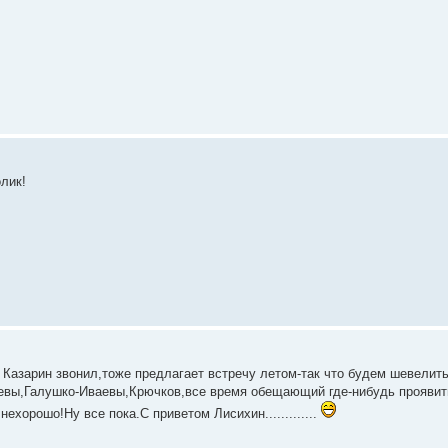
олик!
Казарин звонил,тоже предлагает встречу летом-так что будем шевелить
девы,Галушко-Иваевы,Крючков,все время обещающий где-нибудь прояви
ехорошо!Ну все пока.С приветом Лисихин.............