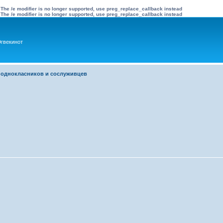
 The /e modifier is no longer supported, use preg_replace_callback instead
 The /e modifier is no longer supported, use preg_replace_callback instead
гвекинот
 однокласников и сослуживцев