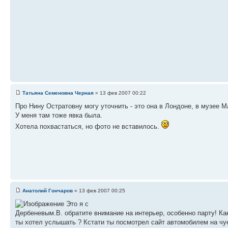
Татьяна Семеновна Черная
» 13 фев 2007 00:22
Про Нину Остратовну могу уточнить - это она в Лондоне, в музее 
У меня там тоже явка была.
Хотела похвастаться, но фото не вставилось.
Анатолий Гончаров
» 13 фев 2007 00:25
Это я с
Дербеневым.В. обратите внимание на интерьер, особенно парту! Ка
ты хотел услышать ? Кстати ты посмотрел сайт автомобилем на чуе