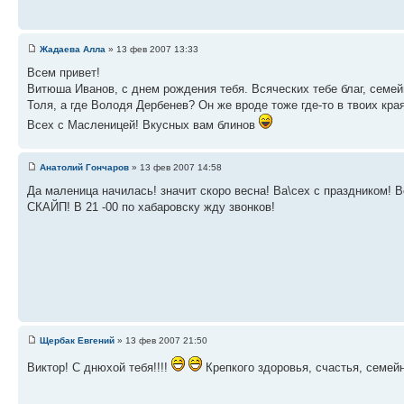
Жадаева Алла
» 13 фев 2007 13:33
Всем привет!
Витюша Иванов, с днем рождения тебя. Всяческих тебе благ, семей
Толя, а где Володя Дербенев? Он же вроде тоже где-то в твоих кра
Всех с Масленицей! Вкусных вам блинов
Анатолий Гончаров
» 13 фев 2007 14:58
Да маленица начилась! значит скоро весна! Ва\сех с праздником! 
СКАЙП! В 21 -00 по хабаровску жду звонков!
Щербак Евгений
» 13 фев 2007 21:50
Виктор! С днюхой тебя!!!!
Крепкого здоровья, счастья, семей