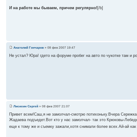
И на работе мы бываем, причем регулярно!
[/b]
Анатолий Гончаров
» 08 фев 2007 19:47
Не устал? Юра! гдето на форуме пробег на авто по чукотке там и р
Лисихин Сергей
» 08 фев 2007 21:07
Привет всем!Саш,я не замолчал-смотрю потихоньку.Вчера Сережка 
Жадаева подъедет.Вот кто у нас замолчал- так это Крюковы-Лебе
еще к тому же и съемку зажали,хотя снимали более всех.Ай-ай как н