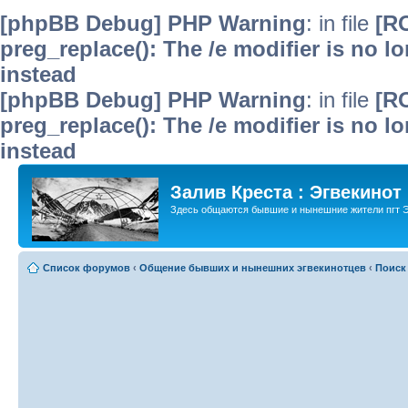
[phpBB Debug] PHP Warning
: in file
[R
preg_replace(): The /e modifier is no 
instead
[phpBB Debug] PHP Warning
: in file
[R
preg_replace(): The /e modifier is no 
instead
Залив Креста : Эгвекинот
Здесь общаются бывшие и нынешние жители пгт Э
Список форумов
‹
Общение бывших и нынешних эгвекинотцев
‹
Поиск