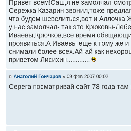
Привет всем!Саш,я не замолчал-смот
Сережка Казарин звонил,тоже предлаг
что будем шевелиться,вот и Аллочка 
у нас замолчал- так это Крюковы-Леб
Иваевы,Крючков,все время обещающи
проявиться.А Иваевы еще к тому же и
снимали более всех.Ай-ай как нехоро
приветом Лисихин.............
Анатолий Гончаров
» 09 фев 2007 00:02
Серега посматривай сайт 78 года там 