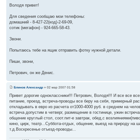
Володя привет!
Для сведения сообщаю мои телефоны:
домашний - 8-427-22(код)-2-69-09,
сотик (мегафон) - 924-665-58-43.
Звони.
Попытаюсь тебе на ящик отправить фотку нужной детали.
Пиши, звони,
Петрович, он же Денис.
Блинов Александр
» 02 мар 2007 01:58
Привет дорогие одноклассники!!! Петрович, Володя!!! И все все вс
питание, проезд, встреча-проводы все беру на себя, примерный ра
откладывать в евро из расчета от1000-4000 руб. в среднем на чел
встреча допустим в четверг, размещение в гостинице, ужин встреча
общение круглый стол, соот.пит-е завтрак, обед,с возлияниями(пив
кино, цирк, театр...Суббота-отдых, общение, выезд на природу н
т.д.Воскресенье отъезд-проводы...