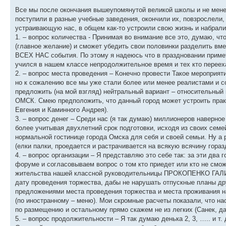
Все мы после окончания вышеупомянутой великой школы и не мене
поступили в разные учебные заведения, окончили их, повзрослели
устраивающую нас, в общем как-то устроили свою жизнь и набрали
1. – вопрос количества - Принимая во внимание все это, думаю, ч
(главное желание) и сможет убедить свои половинки разделить вм
ВСЕХ НАС события. По этому я надеюсь что в праздновании приме
учился в нашем классе непродолжительное время и тех кто перееха
2. – вопрос места проведения – Конечно провести Такое мероприя
но к сожалению все мы уже стали более или менее реалистами и 
предложить (на мой взгляд) нейтральный вариант – относительный
ОМСК. Смею предположить, что данный город может устроить практи
Евгения и Каминного Андрея).
3. – вопрос денег – Среди нас (я так думаю) миллионеров наверное 
более учитывая двухлетний срок подготовки, исходя из своих сем
нормальной гостинице города Омска для себя и своей семьи. Ну а
(елки палки, проедается и растрачивается на всякую всячину гора
4. – вопрос организации – Я представляю это себе так: за эти два
форуме и согласовываем вопрос о том кто приедет или кто не смож
жительства нашей классной руководительницы ПРОКОПЕНКО ГАЛИ
дату проведения торжества, дабы не нарушать отпускные планы д
предложениями места проведения торжества и места проживания на
(по иностранному – меню). Мои скромные расчеты показали, что на
по размещению и остальному прямо скажем не из легких (Санек, д
5. – вопрос продолжительности – Я так думаю денька 2, 3, ….. и т. 