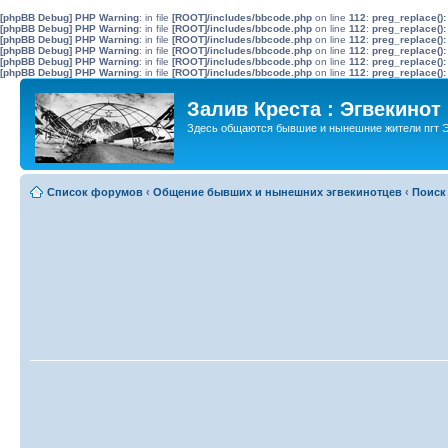
[phpBB Debug] PHP Warning
: in file
[ROOT]/includes/bbcode.php
on line
112
:
preg_replace():
[phpBB Debug] PHP Warning
: in file
[ROOT]/includes/bbcode.php
on line
112
:
preg_replace():
[phpBB Debug] PHP Warning
: in file
[ROOT]/includes/bbcode.php
on line
112
:
preg_replace():
[phpBB Debug] PHP Warning
: in file
[ROOT]/includes/bbcode.php
on line
112
:
preg_replace():
[phpBB Debug] PHP Warning
: in file
[ROOT]/includes/bbcode.php
on line
112
:
preg_replace():
[phpBB Debug] PHP Warning
: in file
[ROOT]/includes/bbcode.php
on line
112
:
preg_replace():
Залив Креста : Эгвекинот
Здесь общаются бывшие и нынешние жители пгт Э
Список форумов
‹
Общение бывших и нынешних эгвекинотцев
‹
Поиск