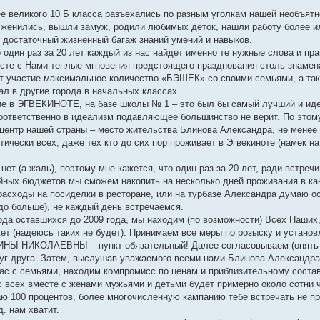
е великого 10 Б класса разъехались по разным уголкам нашей необъятн
, женились, вышли замуж, родили любимых деток, нашли работу более и
 достаточный жизненный багаж знаний умений и навыков.
то один раз за 20 лет каждый из нас найдет именно те нужные слова и п
есте с Нами теплые мгновения предстоящего празднования столь знамен
т участие максимальное количество «БЭШЕК» со своими семьями, а так
л в другие города в начальных классах.
тие в ЭГВЕКИНОТЕ, на базе школы № 1 – это был бы самый лучший и ид
соответственно в идеализм подавляющее большинство не верит. По это
 центр нашей страны – место жительства Блинова Александра, не менее
чески всех, даже тех кто до сих пор проживает в Эгвекиноте (намек н
нет (а жаль), поэтому мне кажется, что один раз за 20 лет, ради встречи
ейных бюджетов мы сможем накопить на несколько дней проживания в ка
 расходы на посиделки в ресторане, или на турбазе Александра думаю 
здо больше), не каждый день встречаемся.
 года оставшихся до 2009 года, мы находим (по возможности) Всех Наших
ет (надеюсь таких не будет). Принимаем все меры по розыску и устано
НЫ НИКОЛАЕВНЫ – пункт обязательный! Далее согласовываем (опять-
руг друга. Затем, выслушав уважаемого всеми нами Блинова Александра
с с семьями, находим компромисс по ценам и приблизительному составу
с всех вместе с женами мужьями и детьми будет примерно около сотни 
аю 100 процентов, более многочисленную кампанию тебе встречать не пр
д. нам хватит.