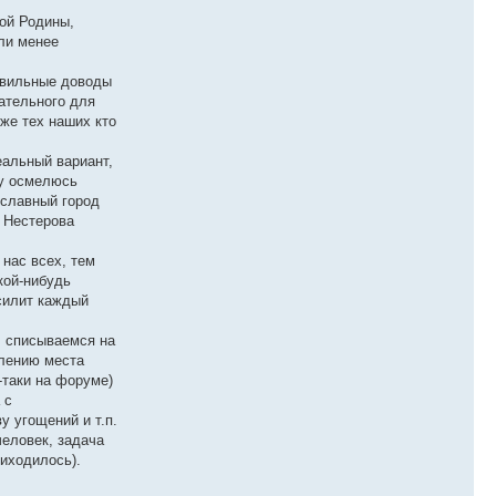
ой Родины,
ли менее
равильные доводы
ательного для
же тех наших кто
еальный вариант,
му осмелюсь
 славный город
а Нестерова
 нас всех, тем
кой-нибудь
осилит каждый
, списываемся на
влению места
таки на форуме)
 с
 угощений и т.п.
человек, задача
иходилось).