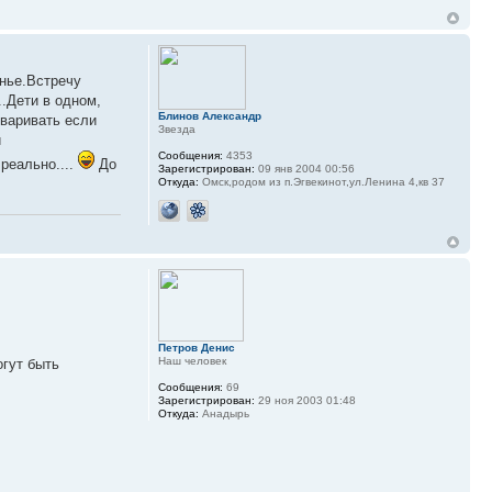
енье.Встречу
..Дети в одном,
Блинов Александр
оваривать если
Звезда
й
Сообщения:
4353
реально....
До
Зарегистрирован:
09 янв 2004 00:56
Откуда:
Омск,родом из п.Эгвекинот,ул.Ленина 4,кв 37
Петров Денис
Наш человек
огут быть
Сообщения:
69
Зарегистрирован:
29 ноя 2003 01:48
Откуда:
Анадырь