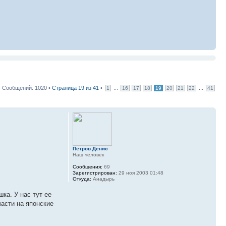
Сообщений: 1020 •
Страница
19
из
41
•
...
...
1
16
17
18
19
20
21
22
41
Петров Денис
Наш человек
Сообщения:
69
Зарегистрирован:
29 ноя 2003 01:48
Откуда:
Анадырь
ка. У нас тут ее
части на японские