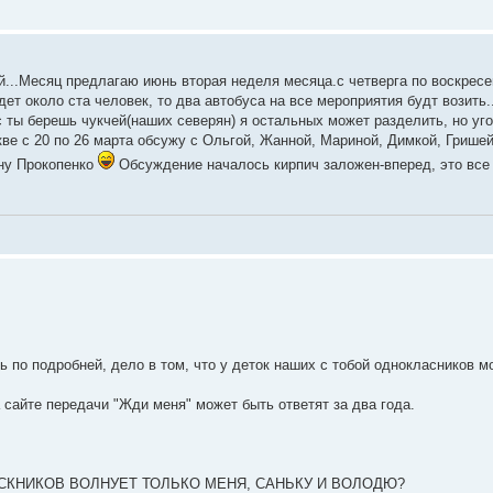
й...Месяц предлагаю июнь вторая неделя месяца.с четверга по воскрес
дет около ста человек, то два автобуса на все мероприятия будт возить.
с ты берешь чукчей(наших северян) я остальных может разделить, но уг
ве с 20 по 26 марта обсужу с Ольгой, Жанной, Мариной, Димкой, Грише
вну Прокопенко
Обсуждение началось кирпич заложен-вперед, это все 
ь по подробней, дело в том, что у деток наших с тобой однокласников м
 сайте передачи "Жди меня" может быть ответят за два года.
УСКНИКОВ ВОЛНУЕТ ТОЛЬКО МЕНЯ, САНЬКУ И ВОЛОДЮ?