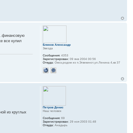
...финансовую
же все купил
Блинов Александр
Звезда
Сообщения:
4353
Зарегистрирован:
09 янв 2004 00:56
Откуда:
Омск,родом из п.Эгвекинот,ул.Ленина 4,кв 37
Петров Денис
Наш человек
ной из круглых
Сообщения:
69
Зарегистрирован:
29 ноя 2003 01:48
Откуда:
Анадырь