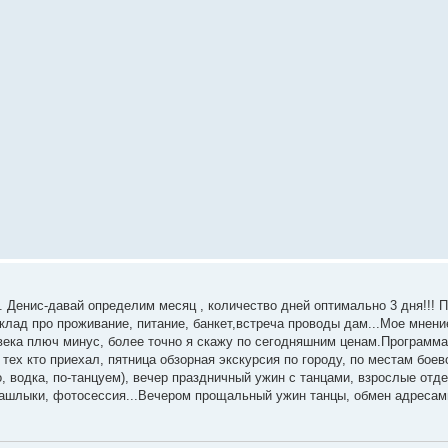
е. Денис-давай определим месяц , количество дней оптимально 3 дня!!! 
склад про проживание, питание, банкет,встреча проводы дам...Мое мнен
овека плюч минус, более точно я скажу по сегодняшним ценам.Программа
 тех кто приехал, пятница обзорная экскурсия по городу, по местам бое
о, водка, по-танцуем), вечер праздничный ужин с танцами, взрослые отде
а шашлыки, фотосессия...Вечером прощальный ужин танцы, обмен адресам