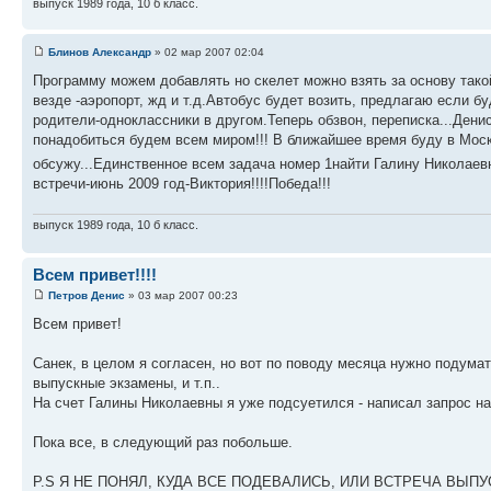
выпуск 1989 года, 10 б класс.
Блинов Александр
» 02 мар 2007 02:04
Программу можем добавлять но скелет можно взять за основу тако
везде -аэропорт, жд и т.д.Автобус будет возить, предлагаю если бу
родители-одноклассники в другом.Теперь обзвон, переписка...Дени
понадобиться будем всем миром!!! В ближайшее время буду в Моск
обсужу...Единственное всем задача номер 1найти Галину Николае
встречи-июнь 2009 год-Виктория!!!!Победа!!!
выпуск 1989 года, 10 б класс.
Всем привет!!!!
Петров Денис
» 03 мар 2007 00:23
Всем привет!
Санек, в целом я согласен, но вот по поводу месяца нужно подумат
выпускные экзамены, и т.п..
На счет Галины Николаевны я уже подсуетился - написал запрос на
Пока все, в следующий раз побольше.
P.S Я НЕ ПОНЯЛ, КУДА ВСЕ ПОДЕВАЛИСЬ, ИЛИ ВСТРЕЧА ВЫП