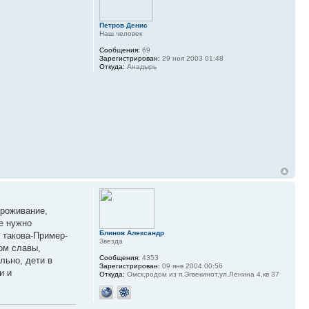
Петров Денис
Наш человек
Сообщения:
69
Зарегистрирован:
29 ноя 2003 01:48
Откуда:
Анадырь
Проживание,
ие нужно
Блинов Александр
 такова-Пример-
Звезда
вом славы,
Сообщения:
4353
льно, дети в
Зарегистрирован:
09 янв 2004 00:56
и и
Откуда:
Омск,родом из п.Эгвекинот,ул.Ленина 4,кв 37