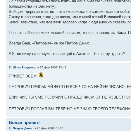
Со своей стороны осмелюсь взять на себя обязательства подготов
большинства из Вас нету).
Вобщем, дорогие мои, вот такие мои мысли о самом главном событ
Скажу откровенно, года два назад, мы с моей женой Валюшей орга
белой завистью, как все-таки здорово когда люди (можно сказать р
Первые наброски моих мыслей написал, теперь очередь за Вами. Пиш
Всегда Ваш, «Петрович» он же Петров Денис.
P.S. не вижу на форуме товарищей с Адыгеи – Леша, ау, где ты?
Шпак Владимир
» 27 фев 2007 23:41
ПРИВЕТ ВСЕМ.
ПЕТРОВИЧ ПРИСЫЛАЙ ФОТО И ВСЁ ЧТО НА НЕЙ НАПИСАНО, НЕ
БЛИНЧИК ТЫ SMS ПОЛУЧИЛ С ПРАЗДНИКОМ ОТ НЕ ИЗВЕСТНОГО
ПЕТРОВИЧ ПОСЛАЛ БЫ ТЕБЕ НО НЕ ЗНАЮ ТВОЕГО ТЕЛЕФОНА
Вован привет!
Петров Денис
» 28 фев 2007 01:08