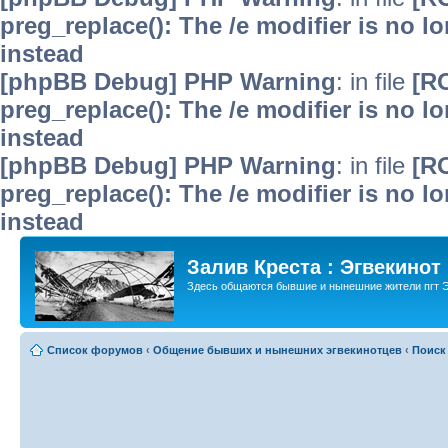
preg_replace(): The /e modifier is no 
instead
[phpBB Debug] PHP Warning
: in file
[R
preg_replace(): The /e modifier is no 
instead
[phpBB Debug] PHP Warning
: in file
[R
preg_replace(): The /e modifier is no 
instead
Залив Креста : Эгвекинот
Здесь общаются бывшие и нынешние жители пгт Э
Список форумов
‹
Общение бывших и нынешних эгвекинотцев
‹
Поиск