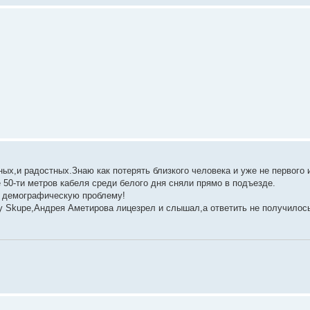
ых,и радостных.Знаю как потерять близкого человека и уже не первого и
 50-ти метров кабеля среди белого дня сняли прямо в подъезде.
ь демографическую проблему!
ту Skupe,Андрея Аметирова лицезрел и слышал,а ответить не получилось