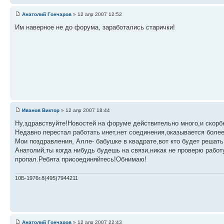
Анатолий Гончаров
» 12 апр 2007 12:52
Им наверное не до форума, заработались старички!
Иванов Виктор
» 12 апр 2007 18:44
Ну,здравствуйте!Новостей на форуме действительно много,и скорбн
Недавно перестал работать инет,нет соединения,оказывается более
Мои поздравления, Алле- бабушке в квадрате,вот кто будет решат
Анатолий,ты когда нибудь будешь на связи,никак не проверю рабо
пропал.Ребята присоединяйтесь!Обнимаю!
10Б-1976г.8(495)7944211
Анатолий Гончаров
» 12 апр 2007 22:43