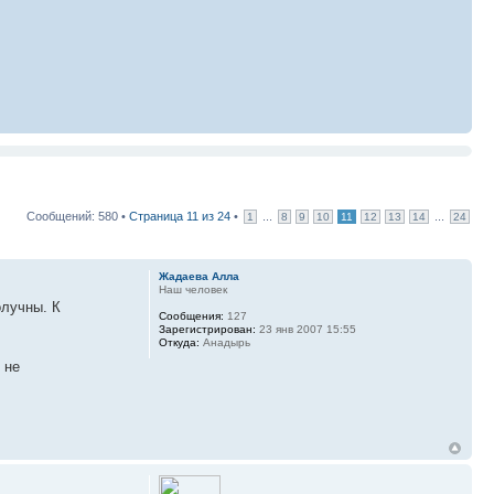
Сообщений: 580 •
Страница
11
из
24
•
...
...
1
8
9
10
11
12
13
14
24
Жадаева Алла
Наш человек
олучны. К
Сообщения:
127
Зарегистрирован:
23 янв 2007 15:55
Откуда:
Анадырь
 не