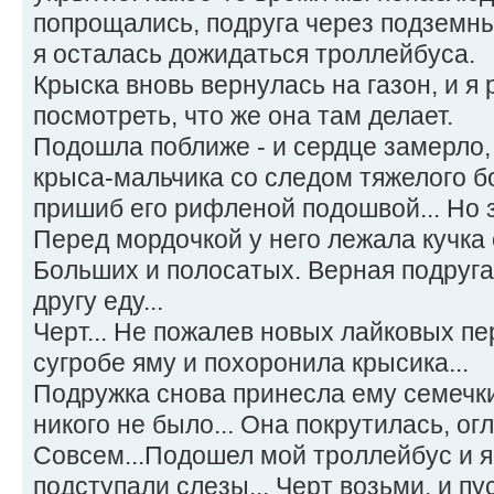
попрощались, подруга через подземн
я осталась дожидаться троллейбуса.
Крыска вновь вернулась на газон, и я
посмотреть, что же она там делает.
Подошла поближе - и сердце замерло,
крыса-мальчика со следом тяжелого бо
пришиб его рифленой подошвой... Но 
Перед мордочкой у него лежала кучка 
Больших и полосатых. Верная подруг
другу еду...
Черт... Не пожалев новых лайковых пе
сугробе яму и похоронила крысика...
Подружка снова принесла ему семечки
никого не было... Она покрутилась, огл
Совсем...Подошел мой троллейбус и я 
подступали слезы... Черт возьми, и пу