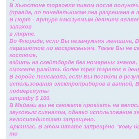
В Хьюстоне торговля пивом после полуночи
(правда, по понедельникам она разрешена в 
В Порт - Артуре наказуемым деянием явля
запахов
в лифте.
Во Флориде, если Вы незамужняя женщина, 
парашютом по воскресеньям. Также Вы не с
костюме,
ездить на скейтборде без номерных знаков,
сможете разбить более трех тарелок в ден
В городе Пенсакола, если Вы погибли в ре
использования электроприборов в ванной,
подвергнуты
штрафу $ 100.
В Майами вы не сможете проехать на велос
звуковым сигналом, однако использование з
велосипедистами запрещено.
Арканзас. В этом штате запрещено "кому бы
то