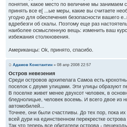
понятия, какое место по величине мы занимаем 
принять все е[ ...ые меры, какие вы считаете не
угодно для обеспечения безопасности вашего е..
вдребезги об скалы. Поэтому еще раз настоятел
наиболее осмысленную вещь: изменить ваш курс 
избежания столкновения.
Американцы: Ok, принято, спасибо.
Адамов Константин
» 08 апр 2008 22:57
Остров невезения
Среди островов архипелага Самоа есть крохотны
поселок с двумя улицами. Эти улицы образуют п
В поселке живет менее двухсот человек, в основ
бледнолицые, человек восемь. И всего двое из н
автомобилей...
Точнее, они были счастливы. До тех пор, пока и
всей дури на единственном перекрестке острова
Так что теперь все обитатели острова - пешеход