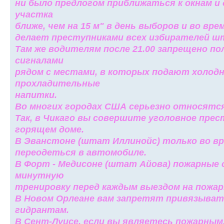
ни было предлогом приближаться к окнам и
участка
ближе, чем на 15 м" в день выборов и во вр
делает преступниками всех избирателей ш
Там же водителям после 21.00 запрещено п
сигналами
рядом с местами, в которых подают холодн
прохладительные
напитки.
Во многих городах США серьезно относятся
Так, в Чикаго вы совершите уголовное прес
горящем доме.
В Эванстоне (штат Иллинойс) только во в
переодеться в автомобиле.
В Форт - Медисоне (штат Айова) пожарные 
минутную
тренировку перед каждым выездом на пожар
В Новом Орлеане вам запретят привязыват
гидрантам.
В Сент-Луисе, если вы являетесь пожарным,