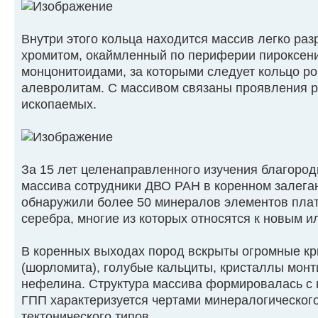
Внутри этого кольца находится массив легко ра
хромитом, окаймленный по периферии пироксени
монцонитоидами, за которыми следует кольцо ро
алевролитам. С массивом связаны проявления 
ископаемых.
За 15 лет целенаправленного изучения благоро
массива сотрудники ДВО РАН в коренном залега
обнаружили более 50 минералов элементов плат
серебра, многие из которых относятся к новым 
В коренных выходах пород вскрыты огромные кр
(шорломита), голубые кальциты, кристаллы мон
нефелина. Структура массива формировалась с 
ГПП характеризуется чертами минералогического
тектонического типов.