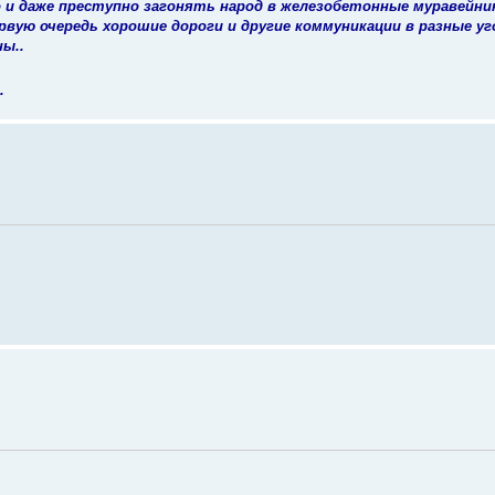
о и даже преступно загонять народ в железобетонные муравейник
ервую очередь хорошие дороги и другие коммуникации в разные уг
ы..
.