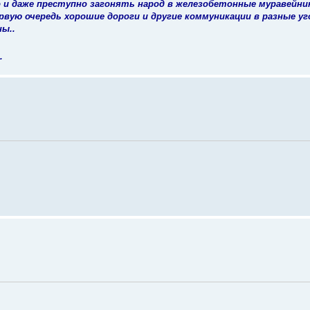
о и даже преступно загонять народ в железобетонные муравейник
ервую очередь хорошие дороги и другие коммуникации в разные уг
ы..
.