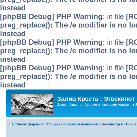
instead
[phpBB Debug] PHP Warning
: in file
[R
preg_replace(): The /e modifier is no 
instead
[phpBB Debug] PHP Warning
: in file
[R
preg_replace(): The /e modifier is no 
instead
[phpBB Debug] PHP Warning
: in file
[R
preg_replace(): The /e modifier is no 
instead
Залив Креста : Эгвекинот
Здесь общаются бывшие и нынешние жители пгт Э
Список форумов
‹
Общение бывших и нынешних эгвекинотцев
‹
Поиск