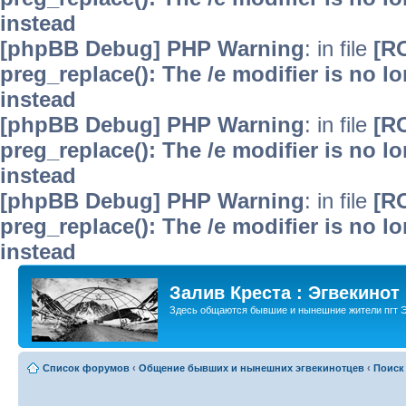
instead
[phpBB Debug] PHP Warning
: in file
[R
preg_replace(): The /e modifier is no 
instead
[phpBB Debug] PHP Warning
: in file
[R
preg_replace(): The /e modifier is no 
instead
[phpBB Debug] PHP Warning
: in file
[R
preg_replace(): The /e modifier is no 
instead
Залив Креста : Эгвекинот
Здесь общаются бывшие и нынешние жители пгт Э
Список форумов
‹
Общение бывших и нынешних эгвекинотцев
‹
Поиск