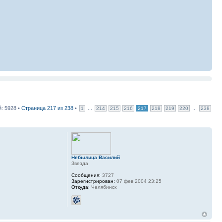
: 5928 •
Страница
217
из
238
•
...
...
1
214
215
216
217
218
219
220
238
Небылица Василий
Звезда
Сообщения:
3727
Зарегистрирован:
07 фев 2004 23:25
Откуда:
Челябинск