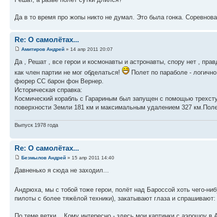
Да в то время про жопы никто не думал. Это была гонка. Соревнов
Re: О самолётах...
Амитиров Андрей
» 14 апр 2011 20:07
Да , Решат , все герои и космонавты и астронавты, спору нет , пра
как член партии не мог обделаться!
Полет по параболе - логично,
фюрер СС барон фон Вернер.
Историческая справка:
Космический корабль с Гарариным был запущен с помощью трехсту
поверхности Земли 181 км и максимальным удалением 327 км.Полет
Выпуск 1978 года
Re: О самолётах...
Безмылов Андрей
» 15 апр 2011 14:40
Давненько я сюда не заходил...
Андрюха, мы с тобой тоже герои, полёт над Бароссой хоть чего-ни
пилоты с более тяжёлой техники), закатывают глаза и спрашивают
По теме ветки... Кому интересно - здесь мои картинки с аэрошоу в 