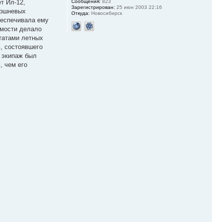
Сообщения:
823
т Ил-12,
Зарегистрирован:
25 июн 2003 22:16
оршневых
Откуда:
Новосибирск
беспечивала ему
имости делало
татами летных
, состоявшего
я экипаж был
, чем его