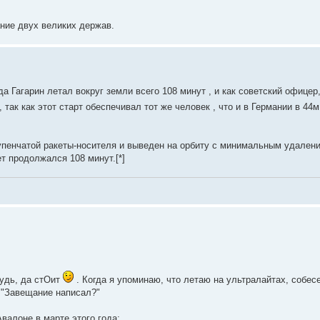
ание двух великих держав.
вда Гагарин летал вокруг земли всего 108 минут , и как советский офицер
 так как этот старт обеспечивал тот же человек , что и в Германии в 44м
пенчатой ракеты-носителя и выведен на орбиту с минимальным удалени
 продолжался 108 минут.[*]
будь, да стОит
. Когда я упоминаю, что летаю на ультралайтах, собесе
: "Завещание написал?"
Авалоне в марте этого года: