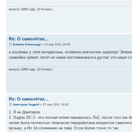
выпуск 1989 года, 10 б класс.
Re: О самолётах...
Блинов Александр
» 15 апр 2011 18:59
и альбомы у тебя интересные, особенно впечатлил аэропорт Эгвек
скамейка гремит летит-но какие воспоминанья-а дуглас это наши с
выпуск 1989 года, 10 б класс.
Re: О самолётах...
Амитиров Андрей
» 15 апр 2011 19:02
1. Я не Дмитиров.
2. Duglas DC-3 - его полная копия называлась Ли2, после того ка
затем была полностью творчески переработана концепсия самолета 
музыку, а Ил 14 сочинение на тему. Если более точно то так: