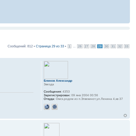
Сообщений: 812 •
Страница
29
из
33
•
...
1
26
27
28
29
30
31
32
33
Блинов Александр
Звезда
Сообщения:
4353
Зарегистрирован:
09 янв 2004 00:56
Откуда:
Омск,родом из п.Эгвекинот,ул.Ленина 4,кв 37