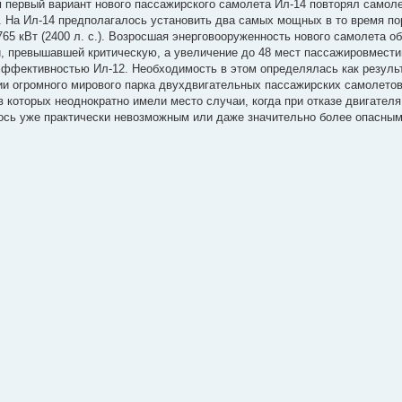
 первый вариант нового пассажирского самолета Ил-14 повторял самоле
й. На Ил-14 предполагалось установить два самых мощных в то время п
5 кВт (2400 л. с.). Возросшая энерговооруженность нового самолета о
и, превышавшей критическую, а увеличение до 48 мест пассажировмест
эффективностью Ил-12. Необходимость в этом определялась как резуль
ии огромного мирового парка двухдвигательных пассажирских самолетов
ов которых неоднократно имели место случаи, когда при отказе двигател
ось уже практически невозможным или даже значительно более опасным