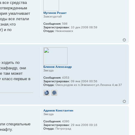
а все средства
епотвержденным
тория умалчивает
Мугинов Решат
Завсегдатай
 годы все летали
.зная,что
Сообщения:
598
Зарегистрирован:
10 дек 2008 08:59
) и по
Откуда:
Нижнекамск
 ходить по
Блинов Александр
 скафандр, они
Звезда
че там может
Сообщения:
4353
у класс-первые в
Зарегистрирован:
09 янв 2004 00:56
Откуда:
Омск,родом из п.Эгвекинот,ул.Ленина 4,кв 37
Адамов Константин
Звезда
Сообщения:
4390
сили специальные
Зарегистрирован:
29 янв 2006 09:16
Откуда:
Петроград
онафту.