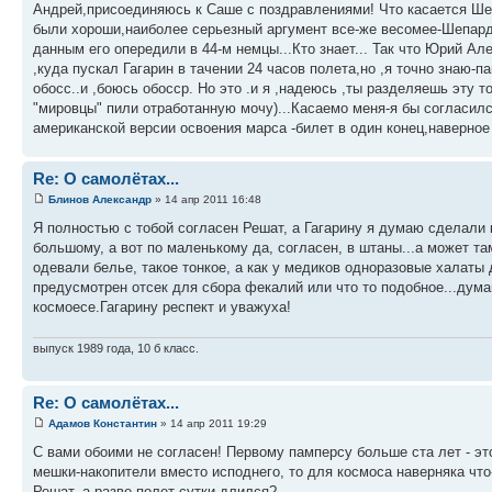
Андрей,присоединяюсь к Саше с поздравлениями! Что касается Шеп
были хороши,наиболее серьезный аргумент все-же весомее-Шепард 
данным его опередили в 44-м немцы...Кто знает... Так что Юрий А
,куда пускал Гагарин в тачении 24 часов полета,но ,я точно знаю-п
обосс..и ,боюсь обосср. Но это .и я ,надеюсь ,ты разделяешь эту т
"мировцы" пили отработанную мочу)...Касаемо меня-я бы согласилс
американской версии освоения марса -билет в один конец,наверное
Re: О самолётах...
Блинов Александр
» 14 апр 2011 16:48
Я полностью с тобой согласен Решат, а Гагарину я думаю сделали 
большому, а вот по маленькому да, согласен, в штаны...а может т
одевали белье, такое тонкое, а как у медиков одноразовые халаты
предусмотрен отсек для сбора фекалий или что то подобное...дум
космоесе.Гагарину респект и уважуха!
выпуск 1989 года, 10 б класс.
Re: О самолётах...
Адамов Константин
» 14 апр 2011 19:29
С вами обоими не согласен! Первому памперсу больше ста лет - э
мешки-накопители вместо исподнего, то для космоса наверняка чт
Решат, а разве полет сутки длился?