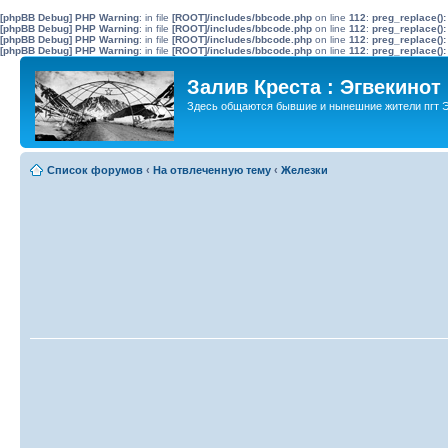
[phpBB Debug] PHP Warning
: in file
[ROOT]/includes/bbcode.php
on line
112
:
preg_replace():
[phpBB Debug] PHP Warning
: in file
[ROOT]/includes/bbcode.php
on line
112
:
preg_replace():
[phpBB Debug] PHP Warning
: in file
[ROOT]/includes/bbcode.php
on line
112
:
preg_replace():
[phpBB Debug] PHP Warning
: in file
[ROOT]/includes/bbcode.php
on line
112
:
preg_replace():
Залив Креста : Эгвекинот
Здесь общаются бывшие и нынешние жители пгт Э
Список форумов
‹
На отвлеченную тему
‹
Железки