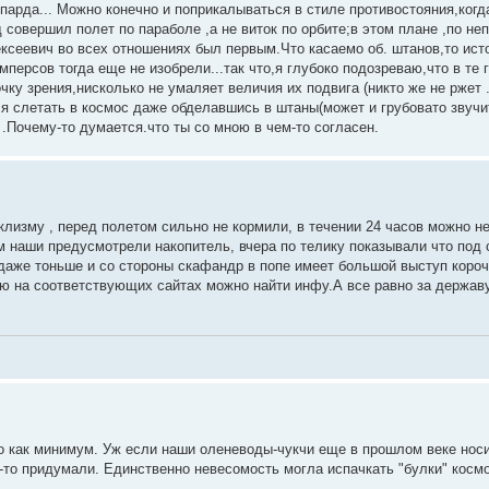
арда... Можно конечно и поприкалываться в стиле противостояния,когд
совершил полет по параболе ,а не виток по орбите;в этом плане ,по н
лексеевич во всех отношениях был первым.Что касаемо об. штанов,то ис
амперсов тогда еще не изобрели...так что,я глубоко подозреваю,что в те
очку зрения,нисколько не умаляет величия их подвига (никто же не ржет 
я слетать в космос даже обделавшись в штаны(может и грубовато звучит
 .Почему-то думается.что ты со мною в чем-то согласен.
клизму , перед полетом сильно не кормили, в течении 24 часов можно не
ам наши предусмотрели накопитель, вчера по телику показывали что под
 даже тоньше и со стороны скафандр в попе имеет большой выступ коро
аю на соответствующих сайтах можно найти инфу.А все равно за держав
то как минимум. Уж если наши оленеводы-чукчи еще в прошлом веке но
о-то придумали. Единственно невесомость могла испачкать "булки" косм