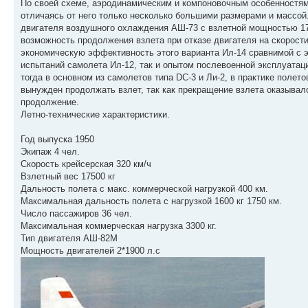
По своей схеме, аэродинамическим и компоновочным особенностям
отличаясь от него только несколько большими размерами и массо
двигателя воздушного охлаждения АШ-73 с взлетной мощностью 176
возможность продолжения взлета при отказе двигателя на скорост
экономическую эффективность этого варианта Ил-14 сравнимой с 
испытаний самолета Ил-12, так и опытом послевоенной эксплуатац
тогда в основном из самолетов типа DC-3 и Ли-2, в практике полет
вынужден продолжать взлет, так как прекращение взлета оказывал
продолжение.
Летно-технические характеристики.
Год выпуска 1950
Экипаж 4 чел.
Скорость крейсерская 320 км/ч
Взлетный вес 17500 кг
Дальность полета с макс. коммерческой нагрузкой 400 км.
Максимальная дальность полета с нагрузкой 1600 кг 1750 км.
Число пассажиров 36 чел.
Максимальная коммерческая нагрузка 3300 кг.
Тип двигателя АШ-82М
Мощность двигателей 2*1900 л.с