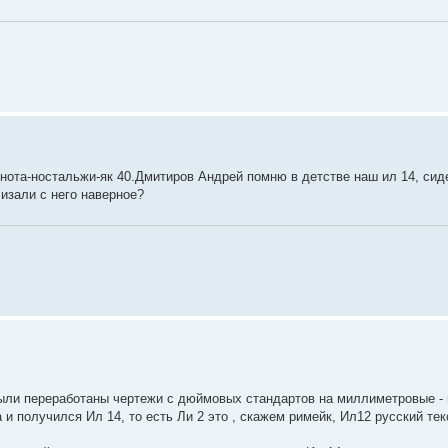
инота-ностальжи-як 40.Дмитиров Андрей помню в детстве наш ил 14, си
лизали с него наверное?
к были переработаны чертежи с дюймовых стандартов на миллиметровые -
и получился Ил 14, то есть Ли 2 это , скажем римейк, Ил12 русский те