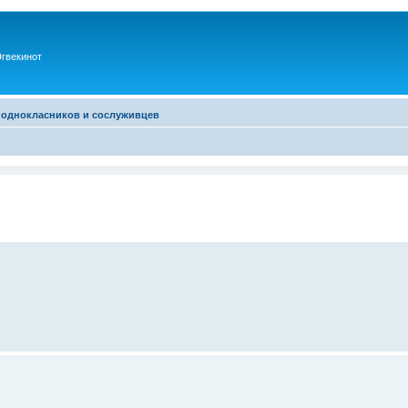
гвекинот
 однокласников и сослуживцев