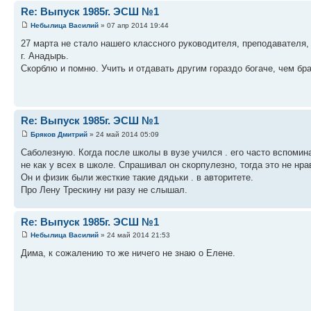
Re: Выпуск 1985г. ЭСШ №1
Небылица Василий
» 07 апр 2014 19:44
27 марта не стало нашего классного руководителя, преподавателя,
г. Анадырь.
Скорблю и помню. Учить и отдавать другим гораздо богаче, чем б
Re: Выпуск 1985г. ЭСШ №1
Бряков Дмитрий
» 24 май 2014 05:09
Саболезную. Когда после школы в вузе учился . его часто вспоми
не как у всех в школе. Спрашивал он скорпулезно, тогда это не нр
Он и физик были жесткие такие дядьки . в авторитете.
Про Лену Трескину ни разу не слышал.
Re: Выпуск 1985г. ЭСШ №1
Небылица Василий
» 24 май 2014 21:53
Дима, к сожалению то же ничего не знаю о Елене.