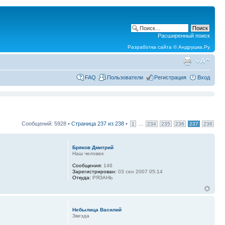
Расширенный поиск
Разработка сайта ©
Андрушка.Ру
FAQ
Пользователи
Регистрация
Вход
Сообщений: 5928 •
Страница
237
из
238
•
...
1
234
235
236
237
238
Бряков Дмитрий
Наш человек
Сообщения:
146
Зарегистрирован:
03 сен 2007 05:14
Откуда:
РЯЗАНЬ
Небылица Василий
Звезда