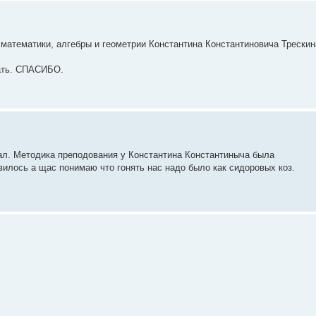
 математики, алгебры и геометрии Константина Константиновича Трескин
рать. СПАСИБО.
нал. Методика преподования у Константина Константиныча была
авилось а щас понимаю что гонять нас надо было как сидоровых коз.