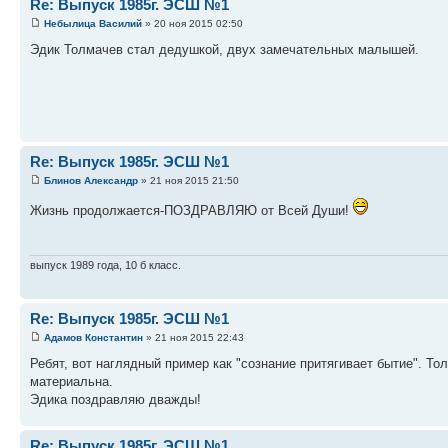
Re: Выпуск 1985г. ЭСШ №1
Небылица Василий
» 20 ноя 2015 02:50
Эдик Толмачев стал дедушкой, двух замечательных малышей.
Re: Выпуск 1985г. ЭСШ №1
Блинов Александр
» 21 ноя 2015 21:50
Жизнь продолжается-ПОЗДРАВЛЯЮ от Всей Души!
выпуск 1989 года, 10 б класс.
Re: Выпуск 1985г. ЭСШ №1
Адамов Константин
» 21 ноя 2015 22:43
Ребят, вот наглядный пример как "сознание притягивает бытие". Тол
материальна.
Эдика поздравляю дважды!
Re: Выпуск 1985г. ЭСШ №1