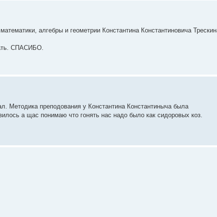
 математики, алгебры и геометрии Константина Константиновича Трескин
рать. СПАСИБО.
нал. Методика преподования у Константина Константиныча была
авилось а щас понимаю что гонять нас надо было как сидоровых коз.