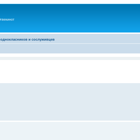
гвекинот
 однокласников и сослуживцев