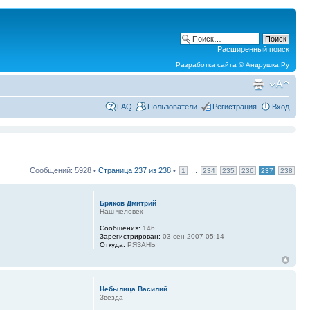
Расширенный поиск
Разработка сайта ©
Андрушка.Ру
FAQ
Пользователи
Регистрация
Вход
Сообщений: 5928 •
Страница
237
из
238
•
...
1
234
235
236
237
238
Бряков Дмитрий
Наш человек
Сообщения:
146
Зарегистрирован:
03 сен 2007 05:14
Откуда:
РЯЗАНЬ
Небылица Василий
Звезда