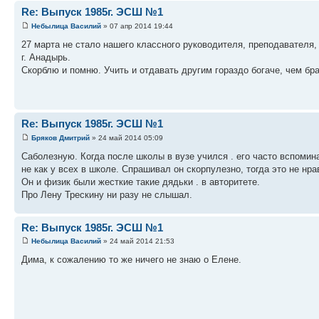
Re: Выпуск 1985г. ЭСШ №1
Небылица Василий
» 07 апр 2014 19:44
27 марта не стало нашего классного руководителя, преподавателя,
г. Анадырь.
Скорблю и помню. Учить и отдавать другим гораздо богаче, чем б
Re: Выпуск 1985г. ЭСШ №1
Бряков Дмитрий
» 24 май 2014 05:09
Саболезную. Когда после школы в вузе учился . его часто вспоми
не как у всех в школе. Спрашивал он скорпулезно, тогда это не нр
Он и физик были жесткие такие дядьки . в авторитете.
Про Лену Трескину ни разу не слышал.
Re: Выпуск 1985г. ЭСШ №1
Небылица Василий
» 24 май 2014 21:53
Дима, к сожалению то же ничего не знаю о Елене.