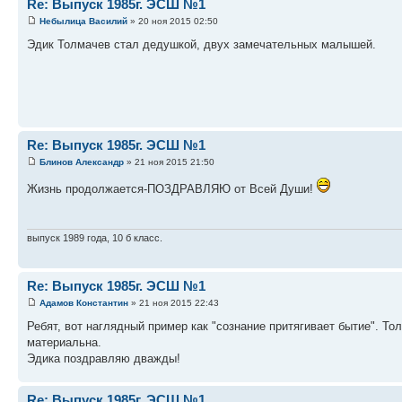
Re: Выпуск 1985г. ЭСШ №1
Небылица Василий
» 20 ноя 2015 02:50
Эдик Толмачев стал дедушкой, двух замечательных малышей.
Re: Выпуск 1985г. ЭСШ №1
Блинов Александр
» 21 ноя 2015 21:50
Жизнь продолжается-ПОЗДРАВЛЯЮ от Всей Души!
выпуск 1989 года, 10 б класс.
Re: Выпуск 1985г. ЭСШ №1
Адамов Константин
» 21 ноя 2015 22:43
Ребят, вот наглядный пример как "сознание притягивает бытие". Тол
материальна.
Эдика поздравляю дважды!
Re: Выпуск 1985г. ЭСШ №1