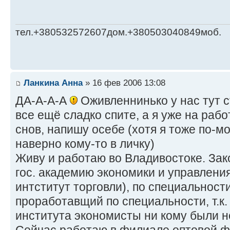
тел.+380532572607дом.+380503040849моб.
Ланкина Анна
» 16 фев 2006 13:08
ДА-А-А-А
Оживленнинько у нас тут 
все ещё сладко спите, а я уже на раб
снов, напишу осебе (хотя я тоже по-м
наверно кому-то в личку)
Живу и работаю во Владивостоке. За
гос. академию экономики и управлени
интститут торговли), по специальности
проработавщий по специальности, т.к.
института экономисты ни кому были 