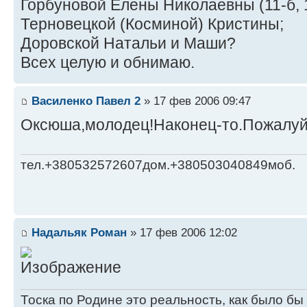
Горбуновой Елены Николаевны (11-б, 19
Терновецкой (Косминой) Кристины;
Доровской Натальи и Маши?
Всех целую и обнимаю.
Василенко Павел 2
» 17 фев 2006 09:47
Оксюша,молодец!Наконец-то.Пожалуйс
тел.+380532572607дом.+380503040849моб.
Надальяк Роман
» 17 фев 2006 12:02
Тоска по Родине это реальность, как было бы