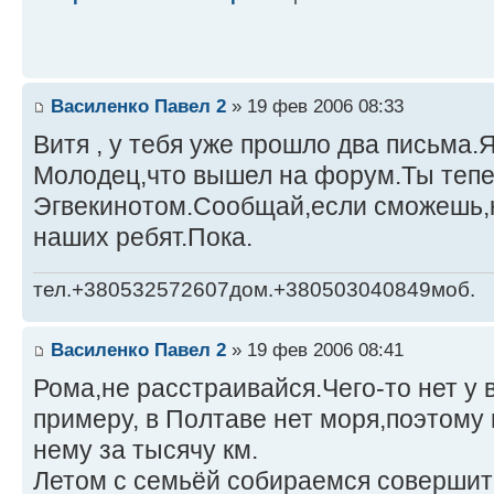
Василенко Павел 2
» 19 фев 2006 08:33
Витя , у тебя уже прошло два письма.Я
Молодец,что вышел на форум.Ты тепе
Эгвекинотом.Сообщай,если сможешь,к
наших ребят.Пока.
тел.+380532572607дом.+380503040849моб.
Василенко Павел 2
» 19 фев 2006 08:41
Рома,не расстраивайся.Чего-то нет у ва
примеру, в Полтаве нет моря,поэтому 
нему за тысячу км.
Летом с семьёй собираемся совершит