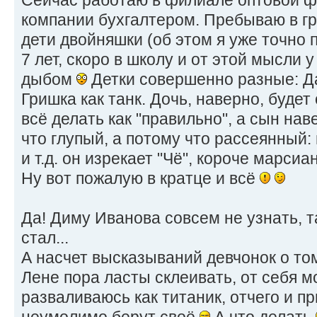
Сейчас работаю в филиале оптовой 
компании бухгалтером. Пребываю в гр
дети двойняшки (об этом я уже точно 
7 лет, скоро в школу и от этой мысли 
дыбом
Детки совершенно разные: Д
Гришка как танк. Дочь, наверно, будет 
всё делать как "правильно", а сын на
что глупый, а потому что рассеянный:
и т.д. он изрекает "Чё", короче марсиа
Ну вот пожалую в кратце и всё
Да! Диму Иванова совсем не узнать, 
стал...
А насчет высказываний девчонок о то
Лене пора ласты склеивать, от себя м
разваливаюсь как титаник, отчего и п