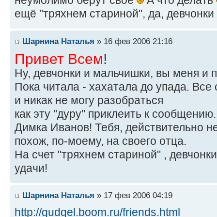
неумолимо берут своё
А что делать
ещё "тряхнем стариной", да, девчонки
Шарнина Наталья
» 16 фев 2006 21:16
Привет Всем
!
Ну, девчонки и мальчишки, вы меня и 
Пока читала - хахатала до упада. Вс
и никак не могу разобраться
как эту "дуру" приклеить к сообщению
Димка Иванов! Тебя, действительно не
похож, по-моему, на своего отца.
На счет "тряхнем стариной" , девчонк
удачи!
Шарнина Наталья
» 17 фев 2006 04:19
http://gudgel.boom.ru/friends.html