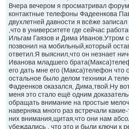
Вчера вечером я просматривал форум 
контактные телефоны Фадеенкова Пав
двухлетней давности я всёже записал
,что в университете где сейчас работ
Ильгам Гаязов и Дима Иванов.Утром 
позвонил на мобильный,который оста
ответил.Я выяснил,что он незнает нич
Иванова младшего брата(Макса)телеф
его дать мне его (Макса)телефон что 
остальное было делом техники.А тел
Фадеенков оказался, Дима,твой.Ну вот
меня это стало ещё одним доказатель
обращать внимание на простые мелоч
наверняка много раз встречали какие-
них внимания,щитая,что они нам абсо
убеждались , что это и были ключи к 