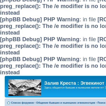
preg_replace(): The /e modifier is no 
instead
[phpBB Debug] PHP Warning
: in file
[R
preg_replace(): The /e modifier is no 
instead
[phpBB Debug] PHP Warning
: in file
[R
preg_replace(): The /e modifier is no 
instead
[phpBB Debug] PHP Warning
: in file
[R
preg_replace(): The /e modifier is no 
instead
Залив Креста : Эгвекинот
Здесь общаются бывшие и нынешние жители пгт Э
Список форумов
‹
Общение бывших и нынешних эгвекинотцев
‹
Поиск