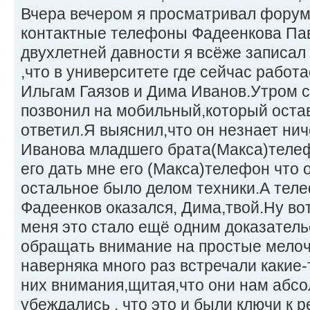
Вчера вечером я просматривал форум 
контактные телефоны Фадеенкова Пав
двухлетней давности я всёже записал
,что в университете где сейчас работ
Ильгам Гаязов и Дима Иванов.Утром 
позвонил на мобильный,который оста
ответил.Я выяснил,что он незнает нич
Иванова младшего брата(Макса)телеф
его дать мне его (Макса)телефон что 
остальное было делом техники.А тел
Фадеенков оказался, Дима,твой.Ну вот
меня это стало ещё одним доказатель
обращать внимание на простые мелоч
наверняка много раз встречали какие-
них внимания,щитая,что они нам абсо
убеждались , что это и были ключи к 