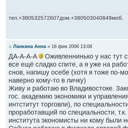
тел.+380532572607дом.+380503040849моб.
Ланкина Анна
» 16 фев 2006 13:08
ДА-А-А-А
Оживленнинько у нас тут 
все ещё сладко спите, а я уже на раб
снов, напишу осебе (хотя я тоже по-м
наверно кому-то в личку)
Живу и работаю во Владивостоке. За
гос. академию экономики и управлени
интститут торговли), по специальности
проработавщий по специальности, т.к.
института экономисты ни кому были 