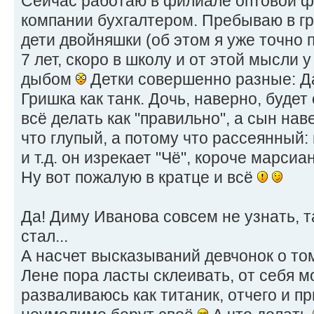
Сейчас работаю в филиале оптовой 
компании бухгалтером. Пребываю в гр
дети двойняшки (об этом я уже точно 
7 лет, скоро в школу и от этой мысли 
дыбом
Детки совершенно разные: Д
Гришка как танк. Дочь, наверно, будет 
всё делать как "правильно", а сын на
что глупый, а потому что рассеянный:
и т.д. он изрекает "Чё", короче марсиа
Ну вот пожалую в кратце и всё
Да! Диму Иванова совсем не узнать, 
стал...
А насчет высказываний девчонок о то
Лене пора ласты склеивать, от себя м
разваливаюсь как титаник, отчего и п