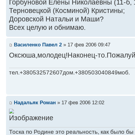
Горбуновой Елены Николаевны (11-б, 19
Терновецкой (Косминой) Кристины;
Доровской Натальи и Маши?
Всех целую и обнимаю.
Василенко Павел 2
» 17 фев 2006 09:47
Оксюша,молодец!Наконец-то.Пожалуйс
тел.+380532572607дом.+380503040849моб.
Надальяк Роман
» 17 фев 2006 12:02
Тоска по Родине это реальность, как было бы