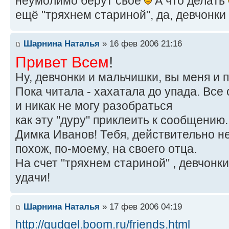
неумолимо берут своё
А что делать
ещё "тряхнем стариной", да, девчонки
Шарнина Наталья
» 16 фев 2006 21:16
Привет Всем
!
Ну, девчонки и мальчишки, вы меня и 
Пока читала - хахатала до упада. Вс
и никак не могу разобраться
как эту "дуру" приклеить к сообщению
Димка Иванов! Тебя, действительно не
похож, по-моему, на своего отца.
На счет "тряхнем стариной" , девчонк
удачи!
Шарнина Наталья
» 17 фев 2006 04:19
http://gudgel.boom.ru/friends.html