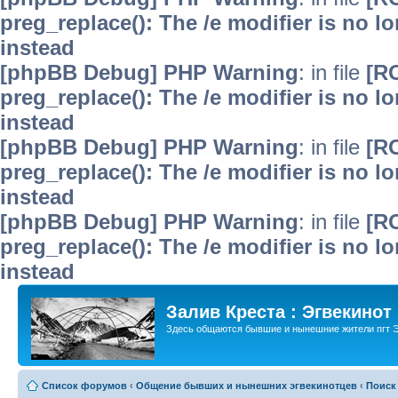
preg_replace(): The /e modifier is no 
instead
[phpBB Debug] PHP Warning
: in file
[R
preg_replace(): The /e modifier is no 
instead
[phpBB Debug] PHP Warning
: in file
[R
preg_replace(): The /e modifier is no 
instead
[phpBB Debug] PHP Warning
: in file
[R
preg_replace(): The /e modifier is no 
instead
Залив Креста : Эгвекинот
Здесь общаются бывшие и нынешние жители пгт Э
Список форумов
‹
Общение бывших и нынешних эгвекинотцев
‹
Поиск