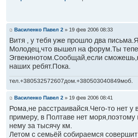
Василенко Павел 2
» 19 фев 2006 08:33
Витя , у тебя уже прошло два письма.Я
Молодец,что вышел на форум.Ты тепе
Эгвекинотом.Сообщай,если сможешь,к
наших ребят.Пока.
тел.+380532572607дом.+380503040849моб.
Василенко Павел 2
» 19 фев 2006 08:41
Рома,не расстраивайся.Чего-то нет у ва
примеру, в Полтаве нет моря,поэтому 
нему за тысячу км.
Летом с семьёй собираемся совершит