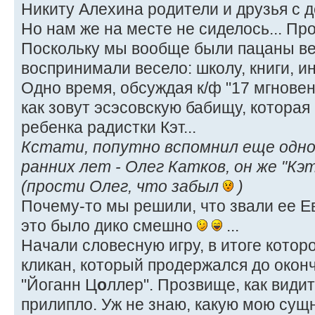
Никиту Алехина родители и друзья с д
Но нам же на месте не сиделось... Про
Поскольку мы вообще были пацаны ве
воспринимали весело: школу, книги, и
Одно время, обсуждая к/ф "17 мгнове
как зовут эсэсовскую бабищу, которая
ребенка радистки Кэт...
Кстати, попутно вспомнил еще одно
ранних лет - Олег Катков, он же "Кэ
(прости Олег, что забыл
)
Почему-то мы решили, что звали ее Ев
это было дико смешно
...
Начали словесную игру, в итоге котор
кликан, который продержался до окон
"Йоганн Ц
о
ллер". Прозвище, как видит
прилипло. Уж не знаю, какую мою сущ