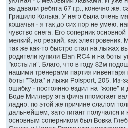
уютная - с меховыми лавками. И уже н
выдавали ребята 67 г.р., конечно же,
Гришило Колька. У него была очень мяг
кошачья - я так до сих пор не умею, н
чувство снега. Его соперник основной
мелкий, но резкий, как электровеник.
так же как-то быстро стал на лыжах в
родители купили Elan RC4 и на боты 
"костыли". Благо, что в году 82м под
нашими тренерами партия инвентаря и
боты "Tatra" и лыжи Polsport, 205. Из-
ошибку - постоянно ездил на "жопе" и 
Боде Миллеру эта фича ппомогает вал
ладно, по этой же причине слалом тол
дальнейшем, зато гигант получался и 
основным соперником был Вовка Глебо