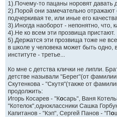
1).Почему-то пацаны норовят давать д
2).Порой они замечательно отражают 
подчеркивая те, или иные его качества
3).Иногда наоборот - непонятно, что, к
4).Не ко всем эти прозвища пристают.
5).Держатся эти прозвища тоже не все
в школе у человека может быть одно, в
институте - третье...
Ко мне с детства клички не липли. Бра
детстве называли "Берег"(от фамилии
Скутенкова - "Скутя"(также от фамили
продолжить:
Игорь Косарев - "К
о
сарь", Ваня Котель
"Котелок",одноклассники Сашка Горбун
Капитанов - "Кэп", Сергей Панов - "П
о
ш