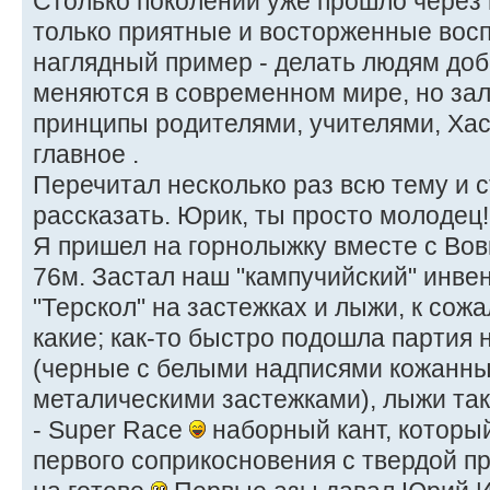
Столько поколений уже прошло через 
только приятные и восторженные вос
наглядный пример - делать людям доб
меняются в современном мире, но з
принципы родителями, учителями, Ха
главное .
Перечитал несколько раз всю тему и с
рассказать. Юрик, ты просто молодец!
Я пришел на горнолыжку вместе с Вов
76м. Застал наш "кампучийский" инве
"Терскол" на застежках и лыжи, к сож
какие; как-то быстро подошла партия 
(черные с белыми надписями кожанны
металическими застежками), лыжи так
- Super Race
наборный кант, который
первого соприкосновения с твердой пр