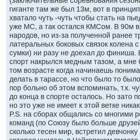
(заключительные соревнования сезона)
гиганте там же был 13м, вот в принцип
хватало чуть -чуть чтобы стать на пьед
уже МС, а так остался КМСом. В 90м 
народов, но из-за полученной ранее 
латеральных боковых связок колена 
сумки) ни разу не доехал до финиша.
спорт накрылся медным тазом, а мне бы
том возрасте когда начинаешь понимат
делать в тарассе, но что было то было
пор больно об этом вспоминать, т.к. 
до конца в спорте осталось. Но зато п
но это уже не имеет к этой ветке ника
P.S. на сборах общались со многими 
команд (по Союзу было больше друзей
сколько тесен мир, встретил девчонку