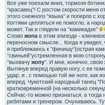
Все уже поехали вниз, тормозя ботинка
"красавец"! С ростом скорости меня 
этого снежного "языка" и поперло с х
Когтями цепляться не помогло, а наро
может. Так и глядели на "камикадзе"
Слово
жопа
в этом эпизоде - ключевое
переносном смысле... Когда я увидел,
я приближаюсь к "финишу"(острая кам
"свиньей"устремленная в мою сторону)
"выхвачу
жопу
". И мне, конечно, свою
Вытянув вперед правую ногу, с ее по
удар, и , с помощью той же ноги, как и
вперед. Чукотский народный танец "По
кратковременной (на несколько секунд
Сейчас-то можно признаться, а тогда
ребятами и тренером. Очухиваюсь. Тут