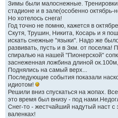
Зимы были малоснежные. Тренировки 
стадионе и в зале(особенно октябрь-н
Но хотелось снега!
Год точно не помню, кажется в октябр
Скутя, Трушин, Никита, Косарь и я пош
искать снежные "языки". Надо же был
развивать, пусть и в 3км. от поселка!
спиралью на нашей "Пионерской" сопк
заснеженная ложбина длиной ок.100м
Поднялись на самый верх...
Последующие события показали наско
идиотом!
Решили вниз спускаться на жопах. Все
это время был внизу - под нами.Недог
Снег-то - жестчайший надутый наст с з
валенках!