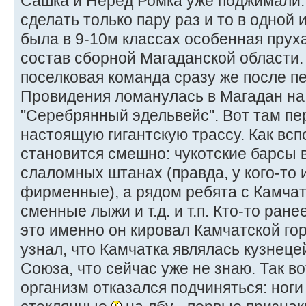
Сашка и Неред Ромка уже поджимали. 
сделать только пару раз и то в одной и
была в 9-10м классах особенная прух
состав сборной Магаданской области.
поселковая команда сразу же после пе
Провидения ломанулась в Магадан на
"Серебрянный эдельвейс". Вот там пе
настоящую гигантскую трассу. Как всп
становится смешно: чукотские барсы
слаломных штанах (правда, у кого-то 
фирменные), а рядом ребята с Камчат
сменные лыжи и т.д. и т.п. Кто-то ран
это именно он кировал Камчатской го
узнал, что Камчатка являлась кузнеце
Союза, что сейчас уже не знаю. Так вот
организм отказался подчиняться: ноги