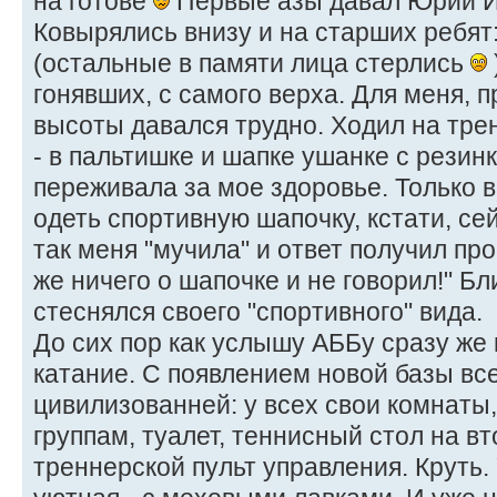
на готове
Первые азы давал Юрий И
Ковырялись внизу и на старших ребят
(остальные в памяти лица стерлись
гонявших, с самого верха. Для меня, 
высоты давался трудно. Ходил на тре
- в пальтишке и шапке ушанке с резинк
переживала за мое здоровье. Только 
одеть спортивную шапочку, кстати, се
так меня "мучила" и ответ получил про
же ничего о шапочке и не говорил!" Бли
стеснялся своего "спортивного" вида.
До сих пор как услышу АББу сразу же
катание. С появлением новой базы вс
цивилизованней: у всех свои комнаты,
группам, туалет, теннисный стол на вт
треннерской пульт управления. Круть