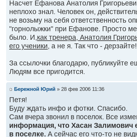
Насчет Ефанова Анатолия Григорьевича
неплохо знал. Человек он, действител
не возьму на себя ответственность о
"горнолыжки" при Ефанове. Просто ме
было. И,
как тренера, Анатолия Григо
его ученики
, а не я. Так что - дерзайте
За ссылочки благодарю, публикуйте ещ
Людям все пригодится.
Бережной Юрий
» 28 фев 2006 11:36
Петя!
Буду ждать инфо и фотки. Спасибо.
Сам вчера звонил в поселок. Все изм
информация, что Хасан Залимович 
в поселке.
А сейчас его что-то не видн