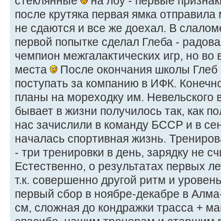
стеклянные
на лбу - первые призна
после крутяка первая ямка отправила 
не сдаются и все же доехал. В слалом
первой попытке сделал Глеба - радов
чемпион межгалактических игр, но во 
места
После окончания школы Глеб 
поступать за компанию в ИФК. Конечно
планы на мореходку им. Невельского в
бывает в жизни получилось так, как п
нас зачислили в команду БССР и в се
началась спортивная жизнь. Трениров
- три тренировки в день, зарядку не сч
Естественно, о результатах первых ле
т.к. совершенно другой ритм и уровен
первый сбор в ноябре-декабре в Алма
см, сложная до кондражки трасса + ма