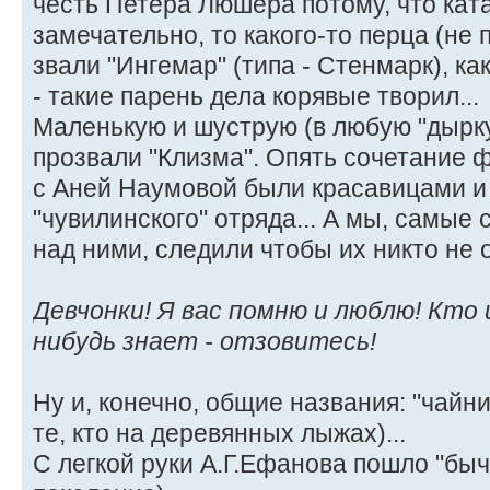
честь Петера Люшера потому, что ката
замечательно, то какого-то перца (не
звали "Ингемар" (типа - Стенмарк), ка
- такие парень дела корявые творил...
Маленькую и шуструю (в любую "дырк
прозвали "Клизма". Опять сочетание 
с Аней Наумовой были красавицами 
"чувилинского" отряда... А мы, самы
над ними, следили чтобы их никто не о
Девчонки! Я вас помню и люблю! Кто и
нибудь знает - отзовитесь!
Ну и, конечно, общие названия: "чайни
те, кто на деревянных лыжах)...
С легкой руки А.Г.Ефанова пошло "быч