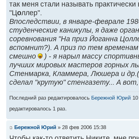
так меня стали называть практически 
"Ц
о
ллер".
Впоследствии, в январе-феврале 1980
студенческие каникулы, я даже орга
соревнования "На приз Йоганна Цолл
вспомнит?). А приз по тем временам
смешно
) - я нарыл массу спортив
лучших мировых мастеров горных лы
Стенмарка, Кламмера, Люшера и др.(
сделал "крутую" стенгазету... А вот,
Последний раз редактировалось
Бережной Юрий
10 
редактировалось 1 раз.
Бережной Юрий
» 28 фев 2006 15:38
Чтобы как-то ответить Никите, мне пр