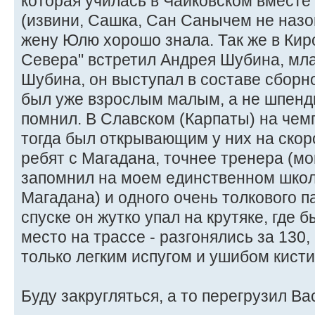
которая училась в Чайковском вместе
(извини, Сашка, Сан Санычем не назов
жену Юлю хорошо знала. Так же в Кир
Севера" встретил Андрея Шубина, мл
Шубина, он выступал в составе сборн
был уже взрослым малым, а не шпенди
помнил. В Славском (Карпаты) на чемпи
тогда был открывающим у них на скор
ребят с Магадана, точнее тренера (мо
запомнил на моем единственном шко
Магадана) и одного очень толкового п
спуске он жутко упал на крутяке, где 
место на трассе - разгонялись за 130,
только легким испугом и ушибом кисти
Буду закругляться, а то перегрузил В