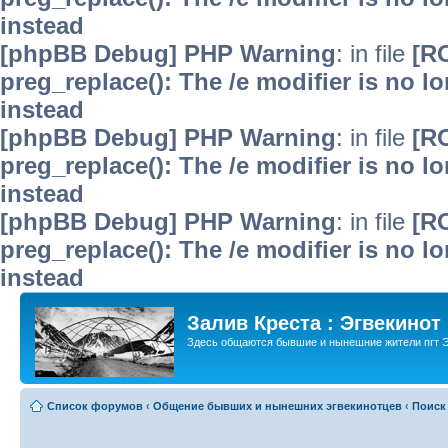
instead
[phpBB Debug] PHP Warning
: in file
[R
preg_replace(): The /e modifier is no 
instead
[phpBB Debug] PHP Warning
: in file
[R
preg_replace(): The /e modifier is no 
instead
[phpBB Debug] PHP Warning
: in file
[R
preg_replace(): The /e modifier is no 
instead
Залив Креста : Эгвекинот
Здесь общаются бывшие и нынешние жители пгт Э
Список форумов
‹
Общение бывших и нынешних эгвекинотцев
‹
Поиск