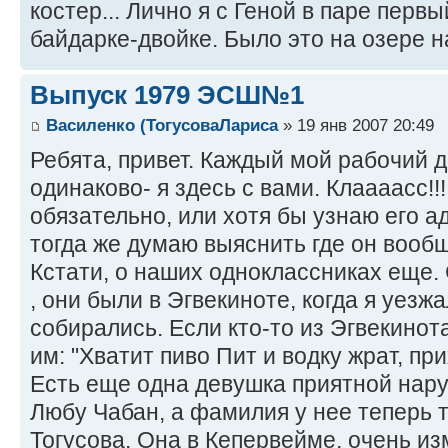
костер... Лично я с Геной в паре перв
байдарке-двойке. Было это на озере на
Выпуск 1979 ЭСШ№1
Василенко (ТогусоваЛариса
» 19 янв 2007 20:49
Ребята, привет. Каждый мой рабочий 
одинаково- я здесь с вами. Клаааасс!!
обязательно, или хотя бы узнаю его ад
тогда же думаю выяснить где он вооб
Кстати, о наших одноклассниках еще. 
, они были в Эгвекиноте, когда я уезжа
собирались. Если кто-то из Эгвекинота
им: "Хватит пиво Пит и водку жрат, пр
Есть еще одна девушка приятной нару
Любу Чабан, а фамилия у нее теперь т
Тогусова. Она в Кепервейме, очень и