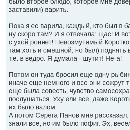
было второе блюдо, которое мне дове
заставили) варить.
Пока я ее варила, каждый, кто был в б
ну скоро там? И я отвечала: щас! И во
с ухой роняет! Невозмутимый Коротков
там хоть и смешной, но был) поднять 
т.е. в ведро. Я думала - шутит! Не-а!
Потом он туда бросил еще одну рыбину
иначе еще немного и все они сожрут те
еще была совесть, чувство самосохр
послушаться. Уху ели все, даже Коротк
их было валом.
А потом Серега Панов мне рассказал, 
знали все, но им было пофиг. Эх, вес