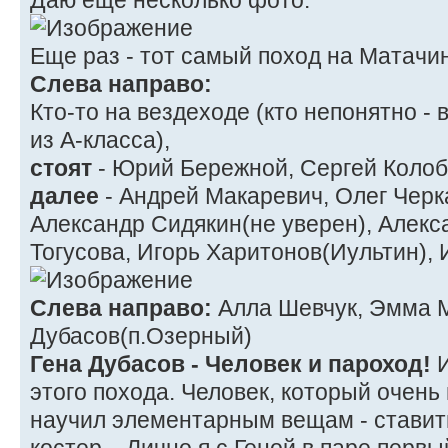
Еще раз - тот самый поход на Матачин
Слева направо:
Кто-то на вездеходе (кто непонятно -
из А-класса),
стоят
- Юрий Бережной, Сергей Колоб
далее
- Андрей Макаревич, Олег Черк
Александр Сидякин(не уверен), Алек
Тогусова, Игорь Харитонов(Иультин),
Слева направо:
Алла Шевчук, Эмма М
Дубасов(п.Озерный)
Гена Дубасов - Человек и пароход!
И
этого похода. Человек, который очень
научил элементарным вещам - ставить
костер... Лично я с Геной в паре перв