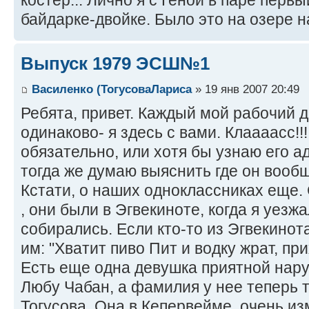
байдарке-двойке. Было это на озере на
Выпуск 1979 ЭСШ№1
Василенко (ТогусоваЛариса
» 19 янв 2007 20:49
Ребята, привет. Каждый мой рабочий 
одинаково- я здесь с вами. Клаааасс!!
обязательно, или хотя бы узнаю его ад
тогда же думаю выяснить где он вооб
Кстати, о наших одноклассниках еще. 
, они были в Эгвекиноте, когда я уезжа
собирались. Если кто-то из Эгвекинота
им: "Хватит пиво Пит и водку жрат, пр
Есть еще одна девушка приятной нару
Любу Чабан, а фамилия у нее теперь т
Тогусова. Она в Кепервейме, очень и