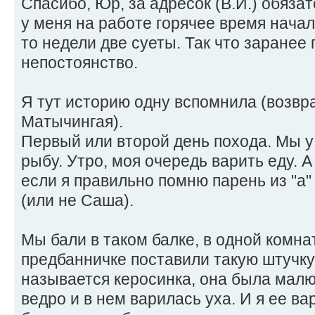
Спасибо, Юр, за адресок (В.И.) обяза
у меня на работе горячее время начало
то недели две суеты. Так что заранее
непостоянство.
Я тут историю одну вспомнила (возвр
Матычингая).
Первый или второй день похода. Мы у
рыбу. Утро, моя очередь варить еду. А
если я правильно помню парень из "а
(или не Саша).
Мы бали в таком балке, в одной комна
предбанничке поставили такую штучку
называется керосинка, она была малю
ведро и в нем варилась уха. И я ее ва