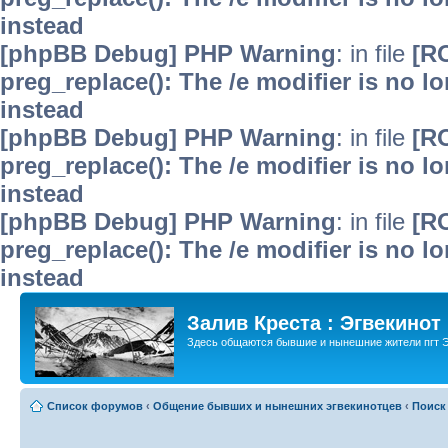
instead
[phpBB Debug] PHP Warning
: in file
[R
preg_replace(): The /e modifier is no 
instead
[phpBB Debug] PHP Warning
: in file
[R
preg_replace(): The /e modifier is no 
instead
[phpBB Debug] PHP Warning
: in file
[R
preg_replace(): The /e modifier is no 
instead
Залив Креста : Эгвекинот
Здесь общаются бывшие и нынешние жители пгт Э
Список форумов
‹
Общение бывших и нынешних эгвекинотцев
‹
Поиск