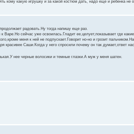
ть кому какую игрушку и за какой костюм дать, надо еще и ребенка не о
 продолжает радовать.Ну тогда напишу еще раз.
 Варе.Но сейчас уже освоилась.Гладит ее,целует,показывает где какие
го,кроме меня к ней не подпускает.Говорит но-но и грозит пальчиком.Н
аря красивее Саши.Когда у него спросили почему он так думает,ответ на
нькая.У нее черные волосики и темные глазки.А муж у меня шатен.