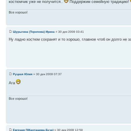
костюмчик уже не получится..
Поддержим семейную традицию!
Все хорошо!
Шурыгина (Торопова) Ирина
» 30 дек 2008 03:41
Ну ладно костюм сохранят и то хорошо, главное чтоб он долго не 
Руцкая Юлия
» 30 дек 2008 07:37
Ага
Все хорошо!
Евгения П(Карташова,Буза)
» 30 дек 2008 12:59