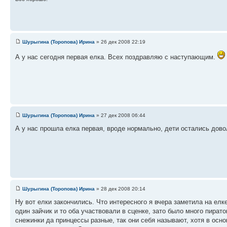
Шурыгина (Торопова) Ирина
» 26 дек 2008 22:19
А у нас сегодня первая елка. Всех поздравляю с наступающим.
Шурыгина (Торопова) Ирина
» 27 дек 2008 06:44
А у нас прошла елка первая, вроде нормально, дети остались довол
Шурыгина (Торопова) Ирина
» 28 дек 2008 20:14
Ну вот елки закончились. Что интересного я вчера заметила на елке
один зайчик и то оба участвовали в сценке, зато было много пирато
снежинки да принцессы разные, так они себя называют, хотя в осн