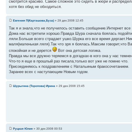
смотрится красиво. Самое сложное это сидеть в жюри и распределя
хотя без обид не обходиться.
Евгения П(Карташова,Буза)
» 29 дек 2008 12:45
Так я и знала,что не получилось оставить сообщение.Интернет все
Дома нас встретили хорошо.Правда Шура сначала боялась подойти к
ляли.Больше всего страдает ушко.Шурка его все время дергает.Нико
маля(маленькая ляля).Так что зря я боялась.Максим говорит,что В
спокойная и не дерется
Вот она детская логика.
Правда мы все дружно теряемся в догадках-в кого она у нас темне
Что-то я еще в прошлый раз писала,только вот уже не помню что.
Присоединяюсь к поздравлениям с Натальиным бракосочетанием.
Заранее всех с наступающим Новым годом.
Шурыгина (Торопова) Ирина
» 29 дек 2008 15:45
Руцкая Юлия
» 30 дек 2008 00:53