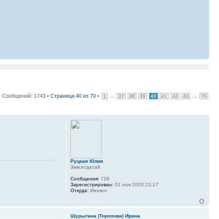
Сообщений: 1743 •
Страница
40
из
70
•
...
...
1
37
38
39
40
41
42
43
70
Руцкая Юлия
Завсегдатай
Сообщения:
729
Зарегистрирован:
01 ноя 2003 23:17
Откуда:
Ижевск
Шурыгина (Торопова) Ирина