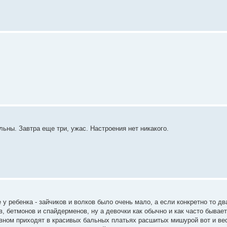
ьны. Завтра еще три, ужас. Настроения нет никакого.
 у ребенка - зайчиков и волков было очень мало, а если конкретно то дв
в, бетмонов и спайдерменов, ну а девочки как обычно и как часто бывае
овном приходят в красивых бальных платьях расшитых мишурой вот и ве