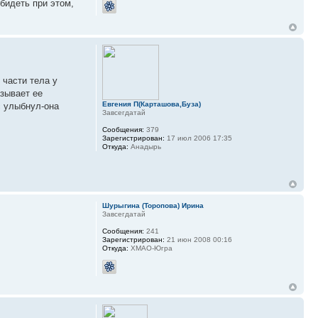
бидеть при этом,
 части тела у
азывает ее
Евгения П(Карташова,Буза)
с улыбнул-она
Завсегдатай
Сообщения:
379
Зарегистрирован:
17 июл 2006 17:35
Откуда:
Анадырь
Шурыгина (Торопова) Ирина
Завсегдатай
Сообщения:
241
Зарегистрирован:
21 июн 2008 00:16
Откуда:
ХМАО-Югра