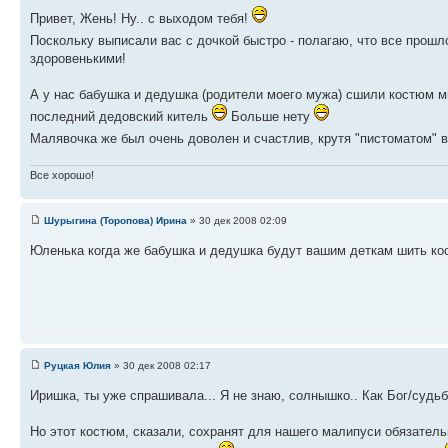
Привет, Жень! Ну.. с выходом тебя!
Поскольку выписали вас с дочкой быстро - полагаю, что все прошл
здоровенькими!
А у нас бабушка и дедушка (родители моего мужа) сшили костюм м
последний дедовский китель
Больше нету
Малявочка же был очень доволен и счастлив, крутя "пистоматом" в
Все хорошо!
Шурыгина (Торопова) Ирина
» 30 дек 2008 02:09
Юленька когда же бабушка и дедушка будут вашим деткам шить к
Руцкая Юлия
» 30 дек 2008 02:17
Иришка, ты уже спрашивала... Я не знаю, солнышко.. Как Бог/судьб
Но этот костюм, сказали, сохранят для нашего малипуси обязательн