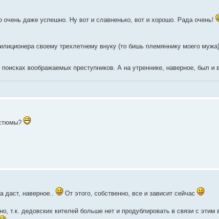
о очень даже успешно. Ну вот и славненько, вот и хорошо. Рада очень!
илиционера своему трехлетнему внуку (то бишь племяннику моего мужа
 поисках воображаемых преступников. А на утреннике, наверное, был и
остюмы?
а даст, наверное..
От этого, собственно, все и зависит сейчас
о, т.к. дедовских кителей больше нет и продублировать в связи с этим в