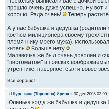
Поскольку выписали вас с дочкой быст
прошло очень даже успешно. Ну вот и 
хорошо. Рада очень!
Теперь растите
А у нас бабушка и дедушка (родители
костюм милиционера своему трехлетн
племяннику моего мужа). Использова
китель
Больше нету
Малявочка же был очень доволен и сч
"пистоматом" в поисках воображаемых
утреннике, наверное, был и вовсе зв
Все хорошо!
Шурыгина (Торопова) Ирина
» 30 дек 2008 02:09
Юленька когда же бабушка и дедушка 