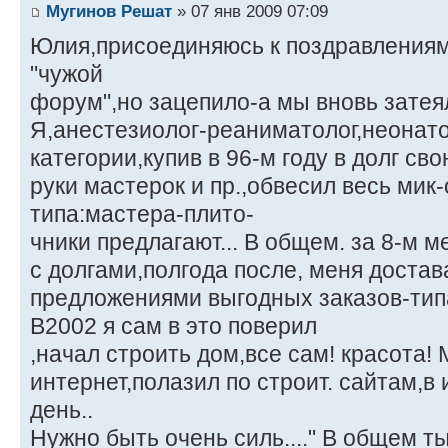
Мугинов Решат
» 07 янв 2009 07:09
Юлия,присоединяюсь к поздравлениям,
"чужой
форум",но зацепило-а мы вновь затея
Я,анестезиолог-реаниматолог,неонат
категории,купив в 96-м году в долг св
руки мастерок и пр.,обвесил весь мик
типа:мастера-плито-
чники предлагают... В общем. за 8-м 
с долгами,полгода после, меня достав
предложениями выгодных заказов-типа
В2002 я сам в это поверил
,начал строить дом,все сам! красота!
интернет,полазил по строит. сайтам,в 
день..
Нужно быть очень силь...." В общем т