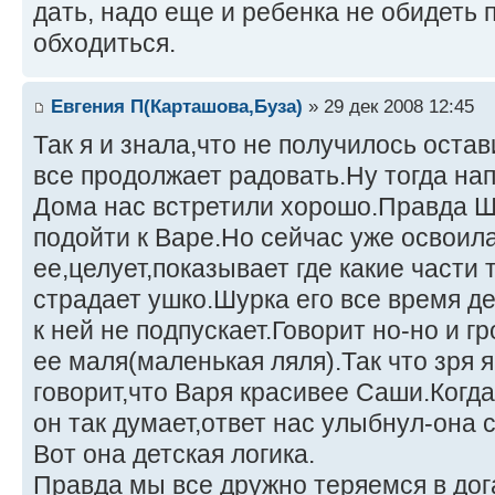
дать, надо еще и ребенка не обидеть п
обходиться.
Евгения П(Карташова,Буза)
» 29 дек 2008 12:45
Так я и знала,что не получилось ост
все продолжает радовать.Ну тогда на
Дома нас встретили хорошо.Правда Ш
подойти к Варе.Но сейчас уже освоил
ее,целует,показывает где какие части 
страдает ушко.Шурка его все время де
к ней не подпускает.Говорит но-но и 
ее маля(маленькая ляля).Так что зря 
говорит,что Варя красивее Саши.Когда
он так думает,ответ нас улыбнул-она 
Вот она детская логика.
Правда мы все дружно теряемся в дога