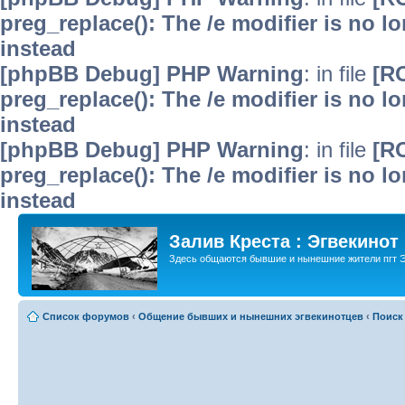
preg_replace(): The /e modifier is no 
instead
[phpBB Debug] PHP Warning
: in file
[R
preg_replace(): The /e modifier is no 
instead
[phpBB Debug] PHP Warning
: in file
[R
preg_replace(): The /e modifier is no 
instead
Залив Креста : Эгвекинот
Здесь общаются бывшие и нынешние жители пгт Э
Список форумов
‹
Общение бывших и нынешних эгвекинотцев
‹
Поиск